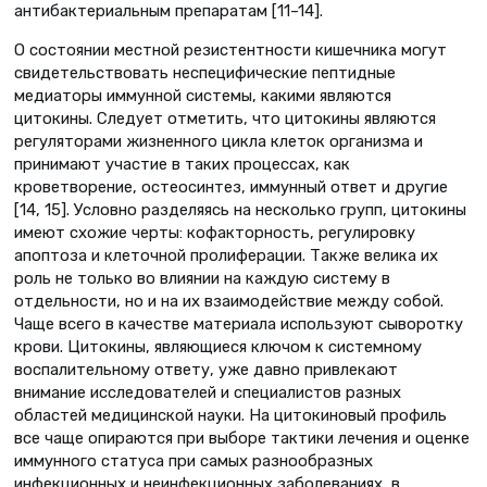
антибактериальным препаратам [11–14].
О состоянии местной резистентности кишечника могут
свидетельствовать неспецифические пептидные
медиаторы иммунной системы, какими являются
цитокины. Следует отметить, что цитокины являются
регуляторами жизненного цикла клеток организма и
принимают участие в таких процессах, как
кроветворение, остеосинтез, иммунный ответ и другие
[14, 15]. Условно разделяясь на несколько групп, цитокины
имеют схожие черты: кофакторность, регулировку
апоптоза и клеточной пролиферации. Также велика их
роль не только во влиянии на каждую систему в
отдельности, но и на их взаимодействие между собой.
Чаще всего в качестве материала используют сыворотку
крови. Цитокины, являющиеся ключом к системному
воспалительному ответу, уже давно привлекают
внимание исследователей и специалистов разных
областей медицинской науки. На цитокиновый профиль
все чаще опираются при выборе тактики лечения и оценке
иммунного статуса при самых разнообразных
инфекционных и неинфекционных заболеваниях, в