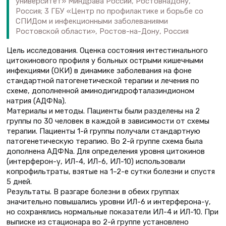
университет» Миндрава России, Ростов­на­Дону,
Россия; 3 ГБУ «Центр по профилактике и борьбе со
СПИДом и инфекционными заболеваниями
Ростовской области», Ростов-на-Дону, Россия
Цель исследования. Оценка состояния интестинального
цитокинового профиля у больных острыми кишечными
инфекциями (ОКИ) в динамике заболевания на фоне
стандартной патогенетической терапии и лечения по
схеме, дополненной аминодигидрофталазиндионом
натрия (АДФNа).
Материалы и методы. Пациенты были разделены на 2
группы по 30 человек в каждой в зависимости от схемы
терапии. Пациенты 1-й группы получали стандартную
патогенетическую терапию. Во 2-й группе схема была
дополнена АДФNа. Для определения уровня цитокинов
(интерферон-γ, ИЛ-4, ИЛ-6, ИЛ-10) использовали
копрофильтраты, взятые на 1–2-е сутки болезни и спустя
5 дней.
Результаты. В разгаре болезни в обеих группах
значительно повышались уровни ИЛ-6 и интерферона-γ,
но сохранялись нормальные показатели ИЛ-4 и ИЛ-10. При
выписке из стационара во 2-й группе установлено