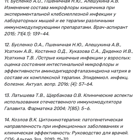
11. Бусленко А.О., Пшеничная Н.Ю., Алешукина А.В.
Изменение состава микрофлоры кишечника при
экспериментальной клебсиеллезной инфекции у
лабораторных мышей и ее терапии различными
иммуномодулирующими препаратами. Врач-аспирант
2015; 71(4.1): 139–44.
12. Бусленко О.А., Пшеничная Н.Ю., Алешукина А.В.,
Усаткин А.В., Костенко О.Д., Хуказова С.А., Диденко И.В.,
Усаткина Т.В. /Острые кишечные инфекции у взрослых:
оценка состояния интестинальной микрофлоры и
эффективности аминодигидрофталазиндиона натрия в
составе их комплексной терапии. Эпидемиол. инфекц.
болезни. Актуал. вопр. 2016; (4): 57–64.
13. Латышева Т.В., Щербакова О.В. Клинические аспекты
использования отечественного иммуномодулятора
Галавита. Фарматека 2004; 7(85): 5–6.
14. Козлов В.К. Цитокинотерапия: патогенетическая
направленность при инфекционных заболеваниях и
клиническая эффективность: Руководство для врачей.
СПб: Альтер Эго, 2010; 11–70.