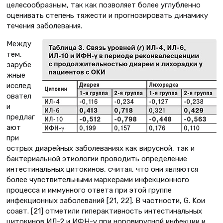
целесообразным, так как позволяет более углубленно
оценивать степень тяжести и прогнозировать динамику
течения заболевания.
Между
тем,
зарубе
жные
исслед
овател
и
предлаг
ают
при
острых диарейных заболеваниях как вирусной, так и
бактериальной этиологии проводить определение
интестинальных цитокинов, считая, что они являются
более чувствительными маркерами инфекционного
процесса и иммунного ответа при этой группе
инфекционных заболеваний [21, 22]. В частности, G. Koи
соавт. [21] отметили гипер­активность интестинальных
цитокинов ИЛ-2 и ИФН-γ при норовирусной инфекции и