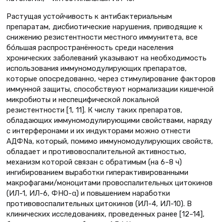
Растущая устойчивость к антибактериальным
препаратам, дисбиотические нарушения, приводящие к
снижению резистентности местного иммунитета, все
бóльшая распространённость среди населения
хронических заболеваний указывают на необходимость
использования иммуномодулирующих препаратов,
которые опосредованно, через стимулирование факторов
иммунной защиты, способствуют нормализации кишечной
микробиоты и неспецифической локальной
резистентности [1, 11]. К числу таких препаратов,
обладающих иммуномодулирующими свойствами, наряду
с интерферонами и их индукторами можно отнести
АДФNа, который, помимо иммуномодулирующих свойств,
обладает и противовоспалительной активностью,
механизм которой связан с обратимым (на 6–8 ч)
ингибированием выработки гиперактивированными
макрофагами/моноцитами провоспалительных цитокинов
(ИЛ-1, ИЛ-6, ФНО-α) и повышением наработки
противовоспалительных цитокинов (ИЛ-4, ИЛ-10). В
клинических исследованиях, проведенных ранее [12–14],