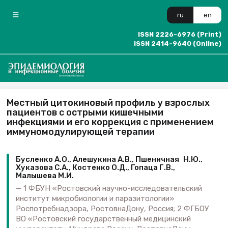
ru
en
ISSN 2226-6976 (Print)
ISSN 2414-9640 (Online)
Местный цитокиновый профиль у взрослых
пациентов с острыми кишечными
инфекциями и его коррекция с применением
иммуномодулирующей терапии
Бусленко А.О., Алешукина А.В., Пше­ничная Н.Ю.,
Хуказова С.А., Костенко О.Д., Гопаца Г.В.,
Малышева М.И.
1 ФБУН «Ростовский научно-исследовательский
институт микробиологии и паразитологии»
Роспотребнадзора, Ростов­на­Дону, Россия; 2 ФГБОУ
ВО «Ростовский государственный медицинский