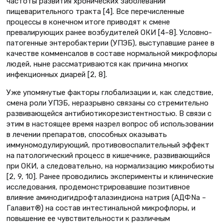
частоты развития хронических заболеваний
пищеварительного тракта [4]. Все перечисленные
процессы в конечном итоге приводят к смене
превалирующих ранее возбудителей ОКИ [4–8]. Условно-
патогенные энтеробактерии (УПЭБ), выступавшие ранее в
качестве комменсалов в составе нормальной микрофлоры
людей, ныне рассматриваются как причина многих
инфекционных диарей [2, 8].
Уже упомянутые факторы глобализации и, как следствие,
смена роли УПЭБ, неразрывно связаны со стремительно
развивающейся антибиотикорезистентностью. В связи с
этим в настоящее время назрел вопрос об использовании
в лечении препаратов, способных оказывать
иммуномодулирующий, противовоспалительный эффект
на патологический процесс в кишечнике, развивающийся
при ОКИ, а следовательно, на нормализацию микробиоты
[2, 9, 10]. Ранее проводились эксперименты и клинические
исследования, продемонстрировавшие позитивное
влияние аминодигидрофталазиндиона натрия (АДФNа –
Галавит®) на состав интестинальной микрофлоры, и
повышение ее чувствительности к различным