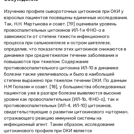
Изучению профиля сывороточных цитокинов при ОКИ у
взрослых пациентов посвящены единичные исследования.
Так, Н.Н. Мартынова и соавт. [19] оценивали уровень
провоспалительных цитокинов ИЛ-1 и ФНО-α в
зависимости от степени тяжести инфекционного
процесса при сальмонеллезе и остром шигеллезе,
определив, что показатели этих цитокинов снижаются в
динамике при среднетяжелом течении заболевания и
повышаются при тяжелом. Содержание
противовоспалительного цитокина ИЛ-10 в динамике
болезни также увеличивалось и было в наибольшей
степени выражено при тяжелом течении ОКИ. По данным
Н.М Гюлазян и cоавт. [18], у большинства обследованных
пациентов уже в разгаре болезни выявляются высокие
уровни как провоспалительных (ИЛ-1b, ФНО-α), так и
противовоспалительных (ИЛ-4, ИЛ-10) цитокинов,
свидетельствующие о развитии цитокинового «шторма»,
отражающего реакцию иммунной системы на
инфекционный агент. Таким образом, исследование
цитокинового профиля при ОКИ является