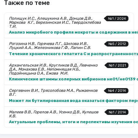
Также по теме
Полищук И.С., Алешукина А.В., Донцов Д.В.,
№1 / 2024
Маркова К.Г., Березинская И.С., Твердохлебова
Т.И.
Анализ микробного профиля мокроты и содержания в ней
Рогозина Н.В., Горячева Л.Г., Шилова И.В.,
№5 / 2012
Луцкий А.А., Железникова Г.Ф., Лапин С.В.
Течение хронического гепатита С и распространенност
Архангельская И.В., Кругликов В.Д., Левченко
№1 / 2021
Д.А., Мона­хова Е.В., Непомнящая Н.Б.,
Подойницына О.А., Ежова М.И.
Клинические штаммы холерных вибрионов неО1/неО139 с
Сергевнин В.И., Трясолобова М.А., Рыжаенков
№4 / 2014
В.Г.
Может ли бутилированная вода оказаться фактором пе
Малеев В.В., Горелов А.В., Усенко Д.В., Кулешов
№1 / 2014
К.В.
Актуальные проблемы, итоги и перспективы изучения 