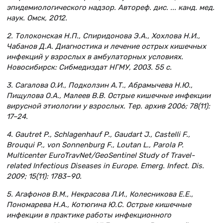
эпидемиологического надзор. Автореф. дис. ... канд. мед.
наук. Омск, 2012.
2. Толоконская Н.П., Спиридонова Э.А., Хохлова Н.И.,
Чабанов Д.А. Диагностика и лечение острых кишечных
инфекций у взрослых в амбулаторных условиях.
Новосибирск: Сибмедиздат НГМУ, 2003. 55 с.
3. Сагалова О.И., Подколзин А.Т., Абрамычева Н.Ю.,
Пищулова О.А., Малеев В.В. Острые кишечные инфекции
вирусной этиологии у взрослых. Тер. архив 2006; 78(11):
17–24.
4. Gautret P., Schlagenhauf P., Gaudart J., Castelli F.,
Brouqui P., von Sonnenburg F., Loutan L., Parola P.
Multicenter EuroTravNet/GeoSentinel Study of Travel-
related Infectious Diseases in Europe. Emerg. Infect. Dis.
2009; 15(11): 1783–90.
5. Агафонов В.М., Некрасова Л.И., Колесникова Е.Е.,
Пономарева Н.А., Котюгина Ю.С. Острые кишечные
инфекции в практике работы инфекционного