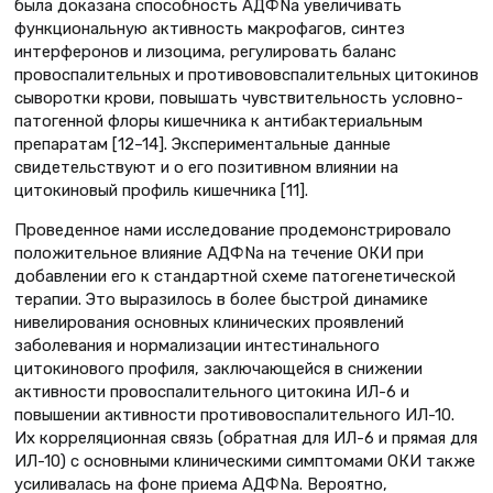
была доказана способность АДФNа увеличивать
функциональную активность макрофагов, синтез
интерферонов и лизоцима, регулировать баланс
провоспалительных и противововспалительных цитокинов
сыворотки крови, повышать чувствительность условно-
патогенной флоры кишечника к антибактериальным
препаратам [12–14]. Экспериментальные данные
свидетельствуют и о его позитивном влиянии на
цитокиновый профиль кишечника [11].
Проведенное нами исследование продемонстрировало
положительное влияние АДФNа на течение ОКИ при
добавлении его к стандартной схеме патогенетической
терапии. Это выразилось в более быстрой динамике
нивелирования основных клинических проявлений
заболевания и нормализации интестинального
цитокинового профиля, заключающейся в снижении
активности провоспалительного цитокина ИЛ-6 и
повышении активности противовоспалительного ИЛ-10.
Их корреляционная связь (обратная для ИЛ-6 и прямая для
ИЛ-10) с основными клиническими симптомами ОКИ также
усиливалась на фоне приема АДФNа. Вероятно,