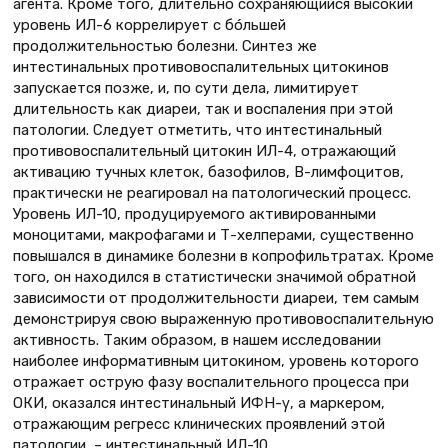
агента. Кроме того, длительно сохраняющийся высокий
уровень ИЛ-6 коррелирует с бóльшей
продолжительностью болезни. Синтез же
интестинальных противовоспалительных цитокинов
запускается позже, и, по сути дела, лимитирует
длительность как диареи, так и воспаления при этой
патологии. Следует отметить, что интестинальный
противовоспалительный цитокин ИЛ-4, отражающий
активацию тучных клеток, базофилов, В-лимфоцитов,
практически не реагировал на патологический процесс.
Уровень ИЛ-10, продуцируемого активированными
моноцитами, макрофагами и Т-хелперами, существенно
повышался в динамике болезни в копрофильтратах. Кроме
того, он находился в статистически значимой обратной
зависимости от продолжительности диареи, тем самым
демонстрируя свою выраженную противовоспалительную
активность. Таким образом, в нашем исследовании
наиболее информативным цитокином, уровень которого
отражает острую фазу воспалительного процесса при
ОКИ, оказался интестинальный ИФН-γ, а маркером,
отражающим регресс клинических проявлений этой
патологии, – интестинальный ИЛ-10.