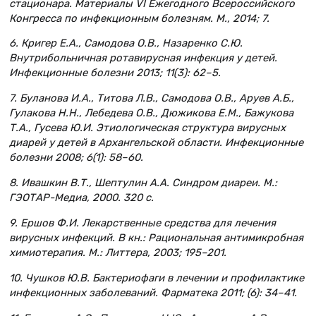
стационара. Материалы VI Ежегодного Всероссийского
Конгресса по инфекционным болезням. М., 2014; 7.
6. Кригер Е.А., Самодова О.В., Назаренко С.Ю.
Внутрибольничная ротавирусная инфекция у детей.
Инфекционные болезни 2013; 11(3): 62–5.
7. Буланова И.А., Титова Л.В., Самодова О.В., Аруев А.Б.,
Гулакова Н.Н., Лебедева О.В., Дюжикова Е.М., Бажукова
Т.А., Гусева Ю.И. Этиологическая структура вирусных
диарей у детей в Архангельской области. Инфекционные
болезни 2008; 6(1): 58–60.
8. Ивашкин В.Т., Шептулин А.А. Синдром диареи. М.:
ГЭОТАР-Медиа, 2000. 320 с.
9. Ершов Ф.И. Лекарственные средства для лечения
вирусных инфекций. В кн.: Рациональная антимикробная
химиотерапия. М.: Литтера, 2003; 195–201.
10. Чушков Ю.В. Бактериофаги в лечении и профилактике
инфекционных заболеваний. Фарматека 2011; (6): 34–41.