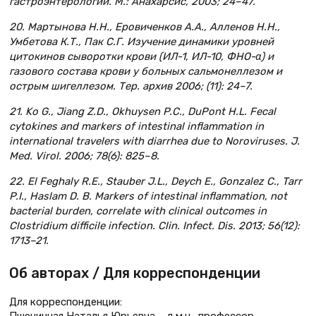
гастроэнтерологии. М.: Анахарсис, 2003; 24–47.
20. Мартынова Н.Н., Еровиченков А.А., Алленов Н.Н.,
Умбетова К.Т., Пак С.Г. Изучение динамики уровней
цитокинов сыворотки крови (ИЛ-1, ИЛ-10, ФНО-α) и
газового состава крови у больных сальмонеллезом и
острым шигеллезом. Тер. архив 2006; (11): 24–7.
21. Ko G., Jiang Z.D., Okhuysen P.C., DuPont H.L. Fecal
cytokines and markers of intestinal inflammation in
international travelers with diarrhea due to Noroviruses. J.
Med. Virol. 2006; 78(6): 825–8.
22. El Feghaly R.E., Stauber J.L., Deych E., Gonzalez C., Tarr
P.I., Haslam D. B. Markers of intestinal inflammation, not
bacterial burden, correlate with clinical outcomes in
Clostridium difficile infection. Clin. Infect. Dis. 2013; 56(12):
1713–21.
Об авторах / Для корреспонденции
Для корреспонденции:
Пшеничная Наталья Юрьевна – д.м.н., профессор,