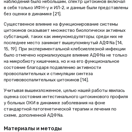
наблюдений было небольшим, спектр цитокинов включал
в себя только ИФН-γ и ИЛ-2, и данные были представлены
без оценки в динамике [21].
Существенное влияние на функционирование системы
цитокинов оказывает множество биологически активных
субстанций, таких как иммуномодуляторы; среди них не
последнее место занимает вышеупомянутый АДФNа [14,
15, 19]. При экспериментальной клебсиеллезной инфекции
было отмечено нормализующее влияние АДФNа не только
на микробиоту кишечника, но и на его функциональное
состояние благодаря подавлению активности
провоспалительных и стимуляции синтеза
противовоспалительных цитокинов [14].
Учитывая вышеизложенное, целью нашей работы явилась
оценка состояния интестинального цитокинового профиля
у больных ОКИ в динамике заболевания на фоне
стандартной патогенетической терапии и лечения по
схеме, дополненной АДФNа.
Материалы и методы