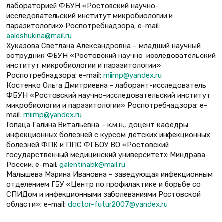
лабораторией ФБУН «Ростовский научно-
исследовательский институт микробиологии и
паразитологии» Роспотребнадзора; e-mail:
aaleshukina@mail.ru
Хуказова Светлана Александровна – младший научный
сотрудник ФБУН «Ростовский научно-исследовательский
институт микробиологии и паразитологии»
Роспотребнадзора; e-mail:
rniimp@yandex.ru
Костенко Ольга Дмитриевна – лаборант-исследователь
ФБУН «Ростовский научно-исследовательский институт
микробиологии и паразитологии» Роспотребнадзора; e-
mail:
rniimp@yandex.ru
Гопаца Галина Витальевна – к.м.н., доцент кафедры
инфекционных болезней с курсом детских инфекционных
болезней ФПК и ППС ФГБОУ ВО «Ростовский
государственный медицинский университет» Миндрава
России; e-mail:
galentinabk@mail.ru
Малышева Марина Ивановна – заведующая инфекционным
отделением ГБУ «Центр по профилактике и борьбе со
СПИДом и инфекционными заболеваниями Ростовской
области»; e-mail:
doctor-futur2007@yandex.ru