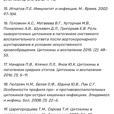
15. Игнатов П.Е. Иммунитет и инфекция. М.: Время, 2002;
97–104.
16. Головкин А.С., Матвеева В.Г., Хуторная М.В.,
Понасенко А.В., Шукевич Д.Л., Григорьев Е.В. Роль
сывороточных цитокинов в патогенезе системного
воспалительного ответа после аортокоронарного
шунтирования в условиях искусственного
кровообращения. Цитокины и воспаление 2015; (2): 48–
55.
17. Начаров П.В., Клячко Л.Л., Янов Ю.К. Цитокины в
патогенезе средних отитов. Цитокины и воспаление
2016; (1): 5–11.
18. Гюлазян Н.М., Белая О.Ф., Юдина Ю.В., Пак С.Г.
Особенности профиля про- и противовоспалительных
цитокинов при острых кишечных инфекциях. Эпидемиол.
и инфекц. бол. 2008; (1): 22–6.
19. Царегородцева Т.М., Серова Т.И. Цитокины в