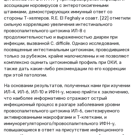
ассоциации норовирусов с энтеротоксигенными
штаммами, демонстрирующих иммунный ответ cо
стороны Т-хелперов. R.E. El Feghaly и cоавт. [22] отметили
сильную корреляцию увеличения интестинального
провоспалительного цитокина ИЛ-8 с
продолжительностью и выраженностью диареи при
инфекции, вызванной C. difficile. Однако исследования,
посвященные интестинальным цитокинам, проводившиеся
только за рубежом, крайне малочисленны и не позволяют
комплексно оценить цитокиновый профиль при ОКИ, а
также дать какие-либо рекомендации по его коррекции
при этой патологии.
На основании результатов, полученных нами при изучении
ИЛ-4, ИЛ-6, ИЛ-10 и ИФН-γ, можно прийти к заключению,
что наиболее информативно отражают острый
инфекционный процесс в разгаре заболевания уровни
провоспалительного цитокина ИЛ-6, синтезируемого
активированными макрофагами и T-клетками, и
иммунорегуляторного/провоспалительного ИФН-γ,
повышающиеся в ответ на присутствие инфекционного