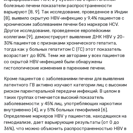
болезнью печени показатели распространенности
варьируют [8, 9]. Так исследование, проведенное в Индии
[8], выявило скрытую HBV-инфекцию у 9,4% пациентов с
хроническим заболеванием печени без маркеров HCV.
Другое исследование, проведенное европейскими
коллегами [9], демонстрирует выявление ДНК НВV у 20–
30% пациентов с признаками хронического гепатита,
тогда как у больных гепатитом С (ГС) этот показатель
возрастает до 80%. Теми же авторами у всех пациентов
со скрытой HBV-инфекцией были обнаружены
гистологические изменения в паренхиме печени.
Кроме пациентов с заболеваниями печени для выявления
латентного ГВ активно изучают категории лиц с высоким
риском парентеральной передачи инфекций. В целом в
таких группах отмечается высокий показатель
заболеваемости: у 45% лиц, употребляющих наркотики
внутривенно [4], и у 51% больных гемофилией [6].
Определение маркеров НВV у пациентов, находящихся на
гемодиализе, дает варьирующие результаты (от 0 до
36%), что можно объяснить распространенностью НВV в