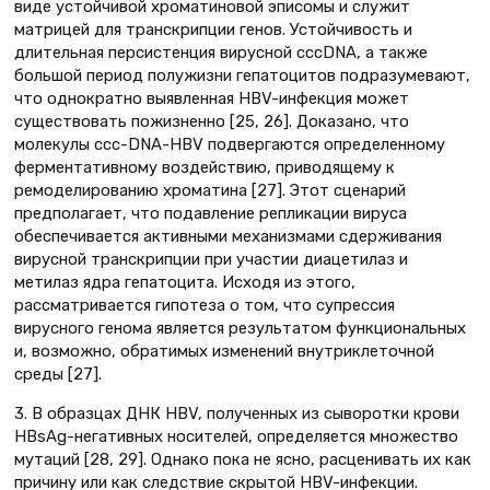
виде устойчивой хроматиновой эписомы и служит
матрицей для транскрипции генов. Устойчивость и
длительная персистенция вирусной cccDNA, а также
большой период полужизни гепатоцитов подразумевают,
что однократно выявленная HBV-инфекция может
существовать пожизненно [25, 26]. Доказано, что
молекулы ccc-DNA-HBV подвергаются определенному
ферментативному воздействию, приводящему к
ремоделированию хроматина [27]. Этот сценарий
предполагает, что подавление репликации вируса
обеспечивается активными механизмами сдерживания
вирусной транскрипции при участии диацетилаз и
метилаз ядра гепатоцита. Исходя из этого,
рассматривается гипотеза о том, что супрессия
вирусного генома является результатом функциональных
и, возможно, обратимых изменений внутриклеточной
среды [27].
3. В образцах ДНК НВV, полученных из сыворотки крови
HBsAg-негативных носителей, определяется множество
мутаций [28, 29]. Однако пока не ясно, расценивать их как
причину или как следствие скрытой HBV-инфекции.