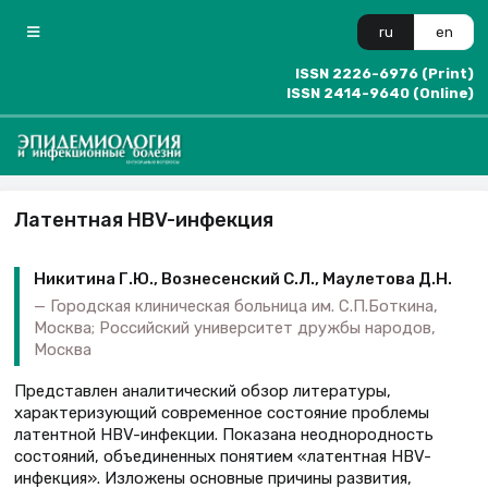
ru
en
ISSN 2226-6976 (Print)
ISSN 2414-9640 (Online)
Латентная HBV-инфекция
Никитина Г.Ю., Вознесенский С.Л., Маулетова Д.Н.
Городская клиническая больница им. С.П.Боткина,
Москва; Российский университет дружбы народов,
Москва
Представлен аналитический обзор литературы,
характеризующий современное состояние проблемы
латентной HBV-инфекции. Показана неоднородность
состояний, объединенных понятием «латентная HBV-
инфекция». Изложены основные причины развития,