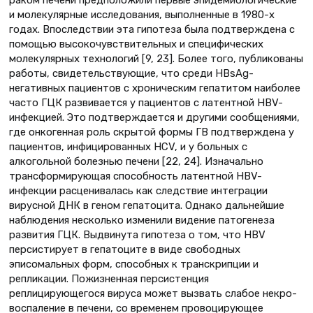
и молекулярные исследования, выполненные в 1980-х
годах. Впоследствии эта гипотеза была подтверждена с
помощью высокочувствительных и специфических
молекулярных технологий [9, 23]. Более того, публикованы
работы, свидетельствующие, что среди HBsAg-
негативных пациентов с хроническим гепатитом наиболее
часто ГЦК развивается у пациентов с латентной HBV-
инфекцией. Это подтверждается и другими сообщениями,
где онкогенная роль скрытой формы ГВ подтверждена у
пациентов, инфицированных HСV, и у больных с
алкогольной болезнью печени [22, 24]. Изначально
трансформирующая способность латентной HBV-
инфекции расценивалась как следствие интеграции
вирусной ДНК в геном гепатоцита. Однако дальнейшие
наблюдения несколько изменили видение патогенеза
развития ГЦК. Выдвинута гипотеза о том, что HBV
персистирует в гепатоците в виде свободных
эписомальных форм, способных к транскрипции и
репликации. Пожизненная персистенция
реплицирующегося вируса может вызвать слабое некро-
воспаление в печени, со временем провоцирующее