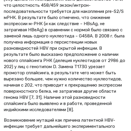
что целостность 458/459 экзон/интрон-
последовательности требуется для накопления pre-S2/S
мРНК. В результате было отмечено, что снижение
экспрессии м-РНК (и как следствие – HBsAg, не
затрагивая HBeAg) в сравнении с нормой было связано с
заменой лишь одного нуклеотида – G458A. В 2008 г. была
получена информация о персистенции новых
разновидностей НВV при скрытой инфекции. В
результате было высказано предположение о наличии
нового сплайсинга РНК (делеция нуклеотидов от 2986 до
202) у лиц с генотипом D. Замена T173G урезает
промотор сплайсинга, в результате чего может быть
вырезано большее, чем нужно количество нуклеотидов,
начиная с 202, что приводит к прекращению экспрессии
поверхностного белка, не затрагивая другие области
генома НВV [7, 31]. Наличие этой разновидности
сплайсинга было выявлено и в работе, проведенной
индийскими исследователями [8].
Возникновение мутаций как причина латентной HBV-
инфекции требует дальнейшего экспериментального