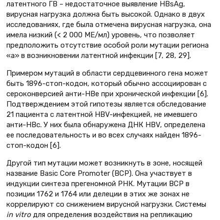
латентного ГВ – недостаточное выявление HBsAg,
вирусная нагрузка должна быть высокой. Однако в двух
исследованиях, где была отмечена вирусная нагрузка, она
имела низкий (< 2 000 МЕ/мл) уровень, что позволяет
предположить отсутствие особой роли мутации региона
«а» в возникновении латентной инфекции [7, 28, 29].
Примером мутаций в области сердцевинного гена может
быть 1896-стоп-кодон, который обычно ассоциирован с
сероконверсией анти-НВе при хронической инфекции [6].
Подтверждением этой гипотезы является обследование
21 пациента с латентной HBV-инфекцией, не имевшего
анти-НВс. У них была обнаружена ДНК НВV, определена
ее последовательность и во всех случаях найден 1896-
стоп-кодон [6].
Другой тип мутации может возникнуть в зоне, носящей
название Basic Core Promoter (ВСР). Она участвует в
индукции синтеза прегеномной РНК. Мутации ВСР в
позиции 1762 и 1764 или делеции в этих же зонах не
коррелируют со снижением вирусной нагрузки. Системы
in vitro
для определения воздействия на репликацию