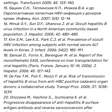
settings. Transfusion 2005; 45: 133–140.
15. Бацких С.Н., Теплинская Н.П., Исаков В.А. и др.
Серопозитивная латентная HBV-инфекция у доноров
крови. Инфекц. бол. 2007; 5(4): 12–14.
16. Minuk G.Y., Sun D.F., Uhanova J. et al. Occult hepatitis B
virus infection in a North American community-based
population. J. Hepatol. 2005; 42: 480–485.
17. Kim S.M., Lee K.S., Park C.J. et al. Prevalence of occult
HBV infection among subjects with normal serum ALT
levels in Korea. J. Infect. 2006; 54(2): 185–191.
18. Samuel D., Forns X., Berenguer M. et al. Report of the
monothematic EASL conference on liver transplantation for
viral hepatitis (Paris, France, January 12–14, 2006). J.
Hepatol. 2006; 45: 127–143.
19. De Feo T.M., Poli F., Mozzi F. et al. Risk of transmission
of hepatitis B virus from anti-HBC positive cadaveric organ
donors: a collaborative study. Transpl Proc. 2005; 37: 1238–
1239.
20. Onozawa M., Hashino S.., Izumiyama K. et al.
Progressive disappearance of anti-hepatitis B surface
antigen antibody and reverse seroconversion after