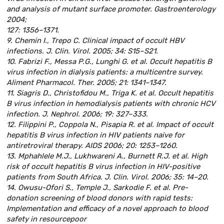
and analysis of mutant surface promoter. Gastroenterology
2004;
127: 1356–1371.
9. Chemin I., Trepo C. Clinical impact of occult HBV
infections. J. Clin. Virol. 2005; 34: S15–S21.
10. Fabrizi F., Messa P.G., Lunghi G. et al. Occult hepatitis B
virus infection in dialysis patients: a multicentre survey.
Aliment Pharmacol. Ther. 2005; 21: 1341–1347.
11. Siagris D., Christofidou M., Triga K. et al. Occult hepatitis
B virus infection in hemodialysis patients with chronic HCV
infection. J. Nephrol. 2006; 19: 327–333.
12. Filippini P., Coppola N., Pisapia R. et al. Impact of occult
hepatitis B virus infection in HIV patients naive for
antiretroviral therapy. AIDS 2006; 20: 1253–1260.
13. Mphahlele M.J., Lukhwareni A., Burnett R.J. et al. High
risk of occult hepatitis B virus infection in HIV-positive
patients from South Africa. J. Clin. Virol. 2006; 35: 14–20.
14. Owusu-Ofori S., Temple J., Sarkodie F. et al. Pre-
donation screening of blood donors with rapid tests:
Implementation and efficacy of a novel approach to blood
safety in resourcepoor