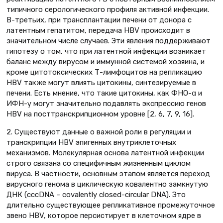
типичного серологического профиля активной инфекции.
В-третьих, при трансплантации печени от донора с
латентным гепатитом, передача HBV происходит в
значительном числе случаев. Эти явления поддерживают
гипотезу о том, что при латентной инфекции возникает
баланс между вирусом и иммунной системой хозяина, и
кроме цитотоксических Т-лимфоцитов на репликацию
HBV также могут влиять цитокины, синтезируемые в
печени. Есть мнение, что такие цитокины, как ФНО-α и
ИФН-γ могут значительно подавлять экспрессию генов
HBV на посттранскрипционном уровне [2, 6, 7, 9, 16].
2. Существуют данные о важной роли в регуляции и
транскрипции HBV эпигенных внутриклеточных
механизмов. Молекулярная основа латентной инфекции
строго связана со специфичным жизненным циклом
вируса. В частности, основным этапом является переход
вирусного генома в циклическую ковалентно замкнутую
ДНК (cccDNA – covalently closed-circular DNA). Это
длительно существующее репликативное промежуточное
звено HBV, которое персистирует в клеточном ядре в