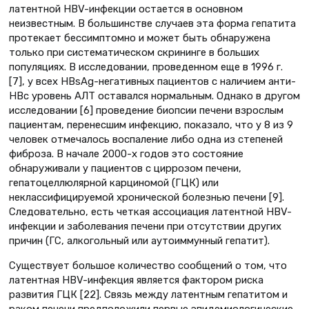
латентной HBV-инфекции остается в основном
неизвестным. В большинстве случаев эта форма гепатита
протекает бессимптомно и может быть обнаружена
только при систематическом скрининге в больших
популяциях. В исследовании, проведенном еще в 1996 г.
[7], у всех HBsAg-негативных пациентов с наличием анти-
HBс уровень АЛТ оставался нормальным. Однако в другом
исследовании [6] проведение биопсии печени взрослым
пациентам, перенесшим инфекцию, показало, что у 8 из 9
человек отмечалось воспаление либо одна из степеней
фиброза. В начале 2000-х годов это состояние
обнаруживали у пациентов с циррозом печени,
гепатоцеллюлярной карциномой (ГЦК) или
неклассифицируемой хронической болезнью печени [9].
Следовательно, есть четкая ассоциация латентной HBV-
инфекции и заболевания печени при отсутствии других
причин (ГС, алкогольный или аутоиммунный гепатит).
Существует большое количество сообщений о том, что
латентная HBV-инфекция является фактором риска
развития ГЦК [22]. Связь между латентным гепатитом и
раком печени предположили первые эпидемиологические