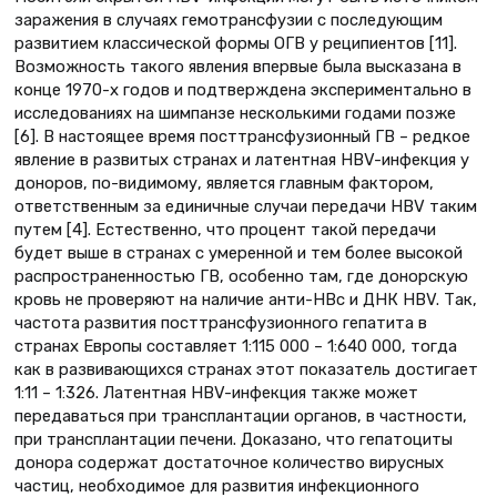
заражения в случаях гемотрансфузии с последующим
развитием классической формы ОГВ у реципиентов [11].
Возможность такого явления впервые была высказана в
конце 1970-х годов и подтверждена экспериментально в
исследованиях на шимпанзе несколькими годами позже
[6]. В настоящее время посттрансфузионный ГВ – редкое
явление в развитых странах и латентная HBV-инфекция у
доноров, по-видимому, является главным фактором,
ответственным за единичные случаи передачи НВV таким
путем [4]. Естественно, что процент такой передачи
будет выше в странах с умеренной и тем более высокой
распространенностью ГВ, особенно там, где донорскую
кровь не проверяют на наличие анти-HBc и ДНК НВV. Так,
частота развития посттрансфузионного гепатита в
странах Европы составляет 1:115 000 – 1:640 000, тогда
как в развивающихся странах этот показатель достигает
1:11 – 1:326. Латентная HBV-инфекция также может
передаваться при трансплантации органов, в частности,
при трансплантации печени. Доказано, что гепатоциты
донора содержат достаточное количество вирусных
частиц, необходимое для развития инфекционного