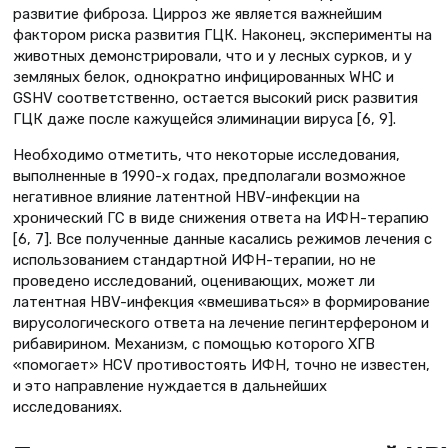
развитие фиброза. Цирроз же является важнейшим
фактором риска развития ГЦК. Наконец, эксперименты на
животных демонстрировали, что и у лесных сурков, и у
земляных белок, однократно инфицированных WHC и
GSHV соответственно, остается высокий риск развития
ГЦК даже после кажущейся элиминации вируса [6, 9].
Необходимо отметить, что некоторые исследования,
выполненные в 1990-х годах, предполагали возможное
негативное влияние латентной HBV-инфекции на
хронический ГС в виде снижения ответа на ИФН-терапию
[6, 7]. Все полученные данные касались режимов лечения с
использованием стандартной ИФН-терапии, но не
проведено исследований, оценивающих, может ли
латентная HBV-инфекция «вмешиваться» в формирование
вирусологического ответа на лечение пегинтерфероном и
рибавирином. Механизм, с помощью которого ХГВ
«помогает» HСV противостоять ИФН, точно не известен,
и это направление нуждается в дальнейших
исследованиях.