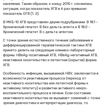
населения. Таким образом, к концу 2010 г. сложилась
ситуация, когда показатель ХГВ в 6 раз превысил
показатель ОГВ [1, 2].
В МКБ-10 ХГВ представлен двумя подрубриками: В 18.1 –
Хронический гепатит В без дельта-агента и В 18.0 –
Хронический гепатит В с дельта-агентом.
С точки зрения естественного течения заболевания и
дифференцированной терапевтической тактики ХГВ
принято делить на следующие клинико-лабораторные
формы: HBeAg-позитивный ХГВ, HBeAg-негативный ХГВ,
неактивное носительство и латентная (скрытая) форма
ХГВ.
Особенность инфекции, вызываемой НВV, заключается в
возможности реактивации процесса (переход от
неактивного носительства или латентной формы к
активному гепатиту) и развитии активного некро-
воспалительного процесса в печени. Если состояние
неактивного носительства не вызывает сомнений с точки
зрения диагностики и интерпретации диагноза, то