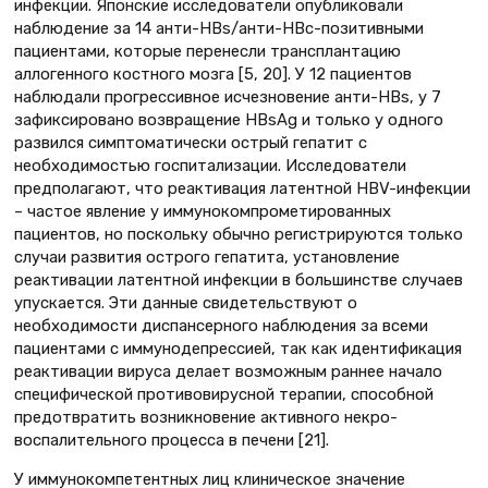
инфекции. Японские исследователи опубликовали
наблюдение за 14 анти-HBs/анти-НВс-позитивными
пациентами, которые перенесли трансплантацию
аллогенного костного мозга [5, 20]. У 12 пациентов
наблюдали прогрессивное исчезновение анти-HBs, у 7
зафиксировано возвращение HBsAg и только у одного
развился симптоматически острый гепатит с
необходимостью госпитализации. Исследователи
предполагают, что реактивация латентной HBV-инфекции
– частое явление у иммунокомпрометированных
пациентов, но поскольку обычно регистрируются только
случаи развития острого гепатита, установление
реактивации латентной инфекции в большинстве случаев
упускается. Эти данные свидетельствуют о
необходимости диспансерного наблюдения за всеми
пациентами с иммунодепрессией, так как идентификация
реактивации вируса делает возможным раннее начало
специфической противовирусной терапии, способной
предотвратить возникновение активного некро-
воспалительного процесса в печени [21].
У иммунокомпетентных лиц клиническое значение