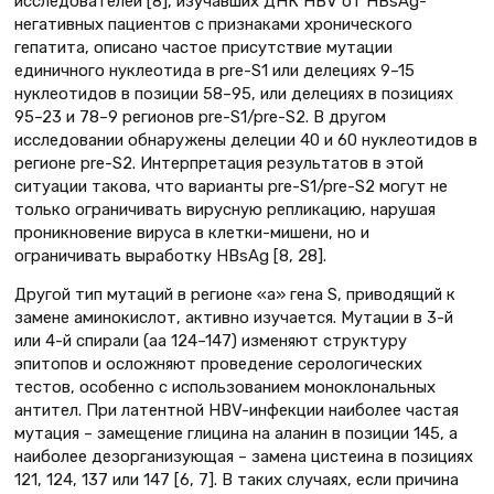
исследователей [8], изучавших ДНК НВV от HBsAg-
негативных пациентов с признаками хронического
гепатита, описано частое присутствие мутации
единичного нуклеотида в pre-S1 или делециях 9–15
нуклеотидов в позиции 58–95, или делециях в позициях
95–23 и 78–9 регионов pre-S1/pre-S2. В другом
исследовании обнаружены делеции 40 и 60 нуклеотидов в
регионе pre-S2. Интерпретация результатов в этой
ситуации такова, что варианты pre-S1/pre-S2 могут не
только ограничивать вирусную репликацию, нарушая
проникновение вируса в клетки-мишени, но и
ограничивать выработку HBsAg [8, 28].
Другой тип мутаций в регионе «а» гена S, приводящий к
замене аминокислот, активно изучается. Мутации в 3-й
или 4-й спирали (аа 124–147) изменяют структуру
эпитопов и осложняют проведение серологических
тестов, особенно с использованием моноклональных
антител. При латентной HBV-инфекции наиболее частая
мутация – замещение глицина на аланин в позиции 145, а
наиболее дезорганизующая – замена цистеина в позициях
121, 124, 137 или 147 [6, 7]. В таких случаях, если причина