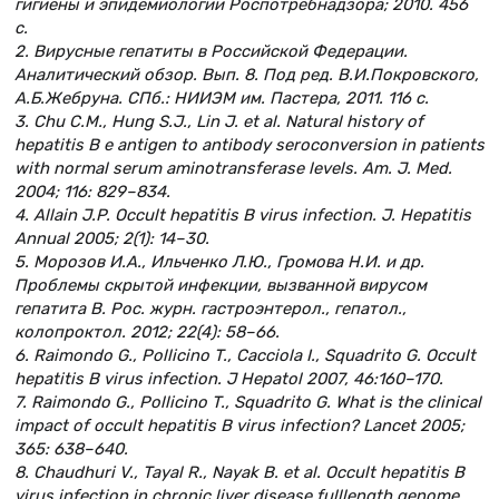
гигиены и эпидемиологии Роспотребнадзора; 2010. 456
с.
2. Вирусные гепатиты в Российской Федерации.
Аналитический обзор. Вып. 8. Под ред. В.И.Покровского,
А.Б.Жебруна. СПб.: НИИЭМ им. Пастера, 2011. 116 с.
3. Chu C.M., Hung S.J., Lin J. et al. Natural history of
hepatitis B e antigen to antibody seroconversion in patients
with normal serum aminotransferase levels. Am. J. Med.
2004; 116: 829–834.
4. Allain J.P. Occult hepatitis B virus infection. J. Hepatitis
Annual 2005; 2(1): 14–30.
5. Морозов И.А., Ильченко Л.Ю., Громова Н.И. и др.
Проблемы скрытой инфекции, вызванной вирусом
гепатита В. Рос. журн. гастроэнтерол., гепатол.,
колопроктол. 2012; 22(4): 58–66.
6. Raimondo G., Pollicino T., Cacciola I., Squadrito G. Occult
hepatitis B virus infection. J Hepatol 2007, 46:160–170.
7. Raimondo G., Pollicino T., Squadrito G. What is the clinical
impact of occult hepatitis B virus infection? Lancet 2005;
365: 638–640.
8. Chaudhuri V., Tayal R., Nayak B. et al. Occult hepatitis B
virus infection in chronic liver disease fulllength genome