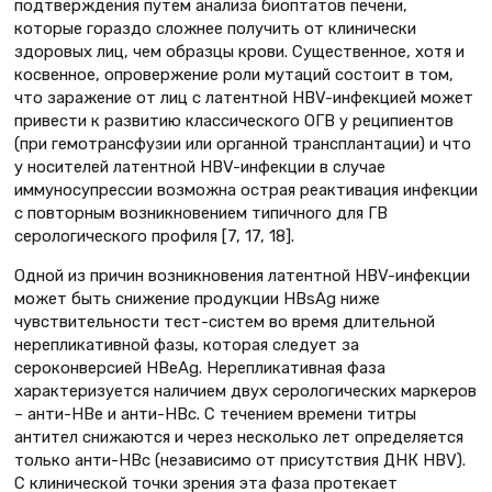
подтверждения путем анализа биоптатов печени,
которые гораздо сложнее получить от клинически
здоровых лиц, чем образцы крови. Существенное, хотя и
косвенное, опровержение роли мутаций состоит в том,
что заражение от лиц с латентной HBV-инфекцией может
привести к развитию классического ОГВ у реципиентов
(при гемотрансфузии или органной трансплантации) и что
у носителей латентной HBV-инфекции в случае
иммуносупрессии возможна острая реактивация инфекции
с повторным возникновением типичного для ГВ
серологического профиля [7, 17, 18].
Одной из причин возникновения латентной HBV-инфекции
может быть снижение продукции HBsAg ниже
чувствительности тест-систем во время длительной
нерепликативной фазы, которая следует за
сероконверсией HBeAg. Нерепликативная фаза
характеризуется наличием двух серологических маркеров
– анти-НВе и анти-НВс. С течением времени титры
антител снижаются и через несколько лет определяется
только анти-НВс (независимо от присутствия ДНК НВV).
С клинической точки зрения эта фаза протекает