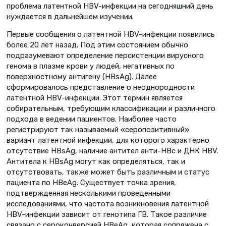
проблема латентной HBV-инфекции на сегодняшний день
нуждается в дальнейшем изучении.
Первые сообщения о латентной HBV-инфекции появились
более 20 лет назад. Под этим состоянием обычно
подразумевают определение персистенции вирусного
генома в плазме крови у людей, негативных по
поверхностному антигену (HBsAg). Далее
сформировалось представление о неоднородности
латентной HBV-инфекции. Этот термин является
собирательным, требующим классификации и различного
подхода в ведении пациентов. Наиболее часто
регистрируют так называемый «серопозитивный»
вариант латентной инфекции, для которого характерно
отсутствие HBsAg, наличие антител анти-HBc и ДНК НВV.
Антитела к HBsAg могут как определяться, так и
отсутствовать, также может быть различным и статус
пациента по НВеAg. Существует точка зрения,
подтвержденная несколькими проведенными
исследованиями, что частота возникновения латентной
HBV-инфекции зависит от генотипа ГВ. Такое различие
связано с сероконверсией НВеAg, которая сопряжена с