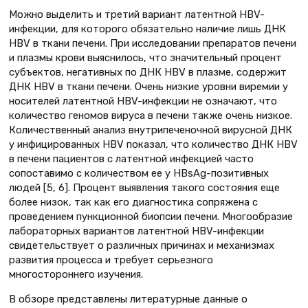
Можно выделить и третий вариант латентной HBV-
инфекции, для которого обязательно наличие лишь ДНК
НВV в ткани печени. При исследовании препаратов печени
и плазмы крови выяснилось, что значительный процент
субъектов, негативных по ДНК HBV в плазме, содержит
ДНК НВV в ткани печени. Очень низкие уровни виремии у
носителей латентной HBV-инфекции не означают, что
количество геномов вируса в печени также очень низкое.
Количественный анализ внутрипеченочной вирусной ДНК
у инфицированных НВV показал, что количество ДНК НВV
в печени пациентов с латентной инфекцией часто
сопоставимо с количеством ее у HBsAg-позитивных
людей [5, 6]. Процент выявления такого состояния еще
более низок, так как его диагностика сопряжена с
проведением пункционной биопсии печени. Многообразие
лабораторных вариантов латентной HBV-инфекции
свидетельствует о различных причинах и механизмах
развития процесса и требует серьезного
многостороннего изучения.
В обзоре представлены литературные данные о