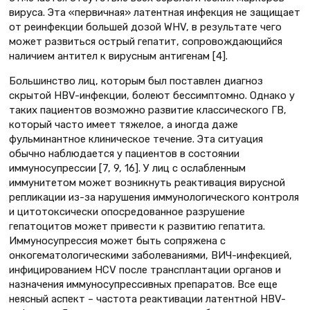
вируса. Эта «первичная» латентная инфекция не защищает
от реинфекции бoльшей дозой WHV, в результате чего
может развиться острый гепатит, сопровождающийся
наличием антител к вирусным антигенам [4].
Большинство лиц, которым был поставлен диагноз
скрытой HBV-инфекции, болеют бессимптомно. Однако у
таких пациентов возможно развитие классического ГВ,
который часто имеет тяжелое, а иногда даже
фульминантное клиническое течение. Эта ситуация
обычно наблюдается у пациентов в состоянии
иммуносупрессии [7, 9, 16]. У лиц с ослабленным
иммунитетом может возникнуть реактивация вирусной
репликации из-за нарушения иммунологического контроля
и цитотоксически опосредованное разрушение
гепатоцитов может привести к развитию гепатита.
Иммуносупрессия может быть сопряжена с
онкогематологическими заболеваниями, ВИЧ-инфекцией,
инфицированием HСV после трансплантации органов и
назначения иммуносупрессивных препаратов. Все еще
неясный аспект – частота реактивации латентной HBV-