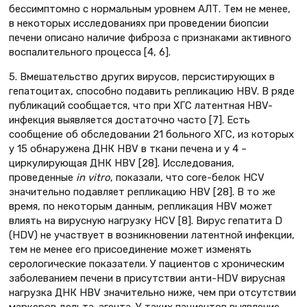
бессимптомно с нормальным уровнем АЛТ. Тем не менее,
в некоторых исследованиях при проведении биопсии
печени описано наличие фиброза с признаками активного
воспалительного процесса [4, 6].
5. Вмешательство других вирусов, персистирующих в
гепатоцитах, способно подавить репликацию НВV. В ряде
публикаций сообщается, что при ХГС латентная HBV-
инфекция выявляется достаточно часто [7]. Есть
сообщение об обследовании 21 больного ХГС, из которых
у 15 обнаружена ДНК НВV в ткани печена и у 4 –
циркулирующая ДНК НВV [28]. Исследования,
проведенные
in vitro
, показали, что core-белок НСV
значительно подавляет репликацию НВV [28]. В то же
время, по некоторым данным, репликация НВV может
влиять на вирусную нагрузку НСV [8]. Вирус гепатита D
(HDV) не участвует в возникновении латентной инфекции,
тем не менее его присоединение может изменять
серологические показатели. У пациентов с хроническим
заболеванием печени в присутствии анти-HDV вирусная
нагрузка ДНК НВV значительно ниже, чем при отсутствии
маркеров дельта-агента. У таких пациентов выявление