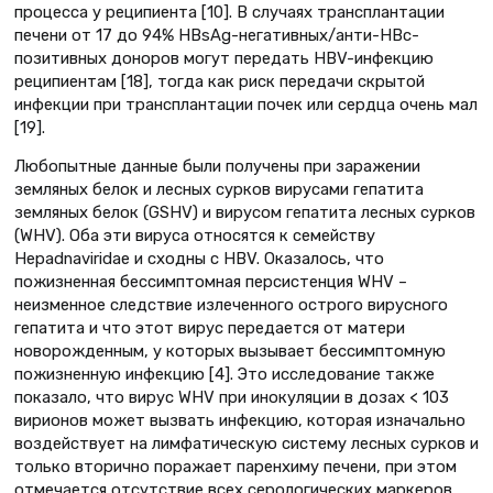
процесса у реципиента [10]. В случаях трансплантации
печени от 17 до 94% HBsAg-негативных/анти-НВс-
позитивных доноров могут передать НВV-инфекцию
реципиентам [18], тогда как риск передачи скрытой
инфекции при трансплантации почек или сердца очень мал
[19].
Любопытные данные были получены при заражении
земляных белок и лесных сурков вирусами гепатита
земляных белок (GSHV) и вирусом гепатита лесных сурков
(WHV). Оба эти вируса относятся к семейству
Hepadnaviridae и сходны с НВV. Оказалось, что
пожизненная бессимптомная персистенция WHV –
неизменное следствие излеченного острого вирусного
гепатита и что этот вирус передается от матери
новорожденным, у которых вызывает бессимптомную
пожизненную инфекцию [4]. Это исследование также
показало, что вирус WHV при инокуляции в дозах < 103
вирионов может вызвать инфекцию, которая изначально
воздействует на лимфатическую систему лесных сурков и
только вторично поражает паренхиму печени, при этом
отмечается отсутствие всех серологических маркеров