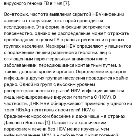
вирусного генома ГВ в 1 мл [7].
Во-вторых, частота выявления скрытой HBV-инфекции
зависит от популяции, в которой проводится
исследование. Эта форма инфекции встречается
повсеместно, однако ее распределение может отражать
преобладание в целом ГВ в разных регионах и в разных
группах населения. Маркеры НВV определяют у пациентов
с поражением печени различной этиологии, лиц с
отягощенным парентеральным анамнезом или с
заболеваниями, передающимися контактным путем, а
также доноров крови и органов. Определение маркеров
инфекции в других группах населения проводится крайне
редко. Одной из групп с высоким уровнем
распространенности скрытой HBV-инфекции являются
лица, инфицированные вирусом гепатита С (HCV). В
частности, ДНК НВV обнаруживают примерно у одного из
трех HBsAg-негативных носителей HCV в
Средиземноморском бассейне и даже чаще – в странах
Дальнего Востока [1]. Пациенты с хроническим
поражением печени без HCV менее изучены, чем
инфицированные HCV, а у субъектов с криптогенной