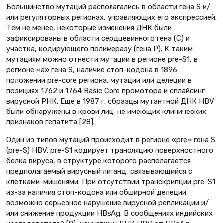
Большинство мутаций располагались в области гена S и/
или регуляторных регионах, управляющих его экспрессией.
Тем не менее, некоторые изменения ДНК были
зафиксированы в области сердцевинного гена (C) и
участка, кодирующего полимеразу (гена Р). К таким
мутациям можно отнести мутации в регионе pre-S1, в
регионе «а» гена S, наличие стоп-кодона в 1896
положении pre-core региона, мутации или делеции в
позициях 1762 и 1764 Basic Core промотора и сплайсинг
вирусной РНК. Еще в 1987 г. образцы мутантной ДНК НВV
были обнаружены в крови лиц, не имеющих клинических
признаков гепатита [28].
Один из типов мутаций происходит в регионе «pre» гена S
(pre-S) НВV. pre-S1 кодирует трансляцию поверхностного
белка вируса, в структуре которого располагается
предполагаемый вирусный лиганд, связывающийся с
клетками-мишенями. При отсутствии транскрипции pre-S1
из-за наличия стоп-кодона или обширной делеции
возможно серьезное нарушение вирусной репликации и/
или снижение продукции HBsAg. В сообщениях индийских