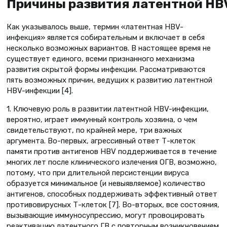
Причины развития латентной HB
Как указывалось выше, термин «латентная HBV-
инфекция» является собирательным и включает в себя
несколько возможных вариантов. В настоящее время не
существует единого, всеми признанного механизма
развития скрытой формы инфекции. Рассматриваются
пять возможных причин, ведущих к развитию латентной
HBV-инфекции [4].
1. Ключевую роль в развитии латентной HBV-инфекции,
вероятно, играет иммунный контроль хозяина, о чем
свидетельствуют, по крайней мере, три важных
аргумента. Во-первых, агрессивный ответ Т-клеток
памяти против антигенов HBV поддерживается в течение
многих лет после клинического излечения ОГВ, возможно,
потому, что при длительной персистенции вируса
образуется минимальное (и невыявляемое) количество
антигенов, способных поддерживать эффективный ответ
противовирусных Т-клеток [7]. Во-вторых, все состояния,
вызывающие иммуносупрессию, могут провоцировать
реактивацию латентного ГВ с повторным возникновением