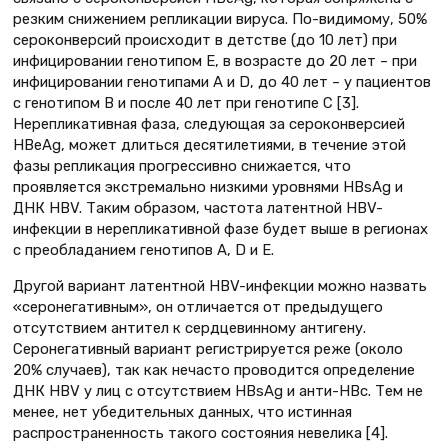
резким снижением репликации вируса. По-видимому, 50%
сероконверсий происходит в детстве (до 10 лет) при
инфицировании генотипом Е, в возрасте до 20 лет – при
инфицировании генотипами А и D, до 40 лет – у пациентов
с генотипом В и после 40 лет при генотипе С [3].
Нерепликативная фаза, следующая за сероконверсией
НВеAg, может длиться десятилетиями, в течение этой
фазы репликация прогрессивно снижается, что
проявляется экстремально низкими уровнями HBsAg и
ДНК HBV. Таким образом, частота латентной HBV-
инфекции в нерепликативной фазе будет выше в регионах
c преобладанием генотипов А, D и Е.
Другой вариант латентной HBV-инфекции можно назвать
«серонегативным», он отличается от предыдущего
отсутствием антител к сердцевинному антигену.
Серонегативный вариант регистрируется реже (около
20% случаев), так как нечасто проводится определение
ДНК НВV у лиц с отсутствием HBsAg и анти-HBc. Тем не
менее, нет убедительных данных, что истинная
распространенность такого состояния невелика [4].