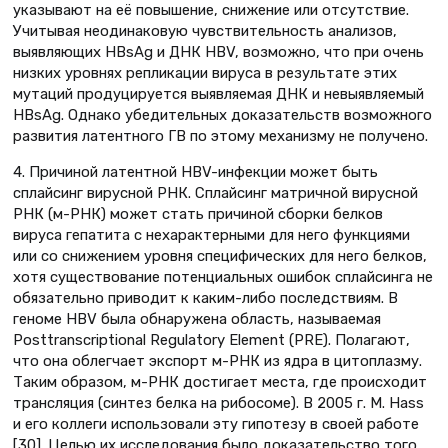
указывают на её повышение, снижение или отсутствие.
Учитывая неодинаковую чувствительность анализов,
выявляющих HBsAg и ДНК НВV, возможно, что при очень
низких уровнях репликации вируса в результате этих
мутаций продуцируется выявляемая ДНК и невыявляемый
HBsAg. Однако убедительных доказательств возможного
развития латентного ГВ по этому механизму не получено.
4. Причиной латентной HBV-инфекции может быть
сплайсинг вирусной РНК. Сплайсинг матричной вирусной
РНК (м-РНК) может стать причиной сборки белков
вируса гепатита с нехарактерными для него функциями
или со снижением уровня специфических для него белков,
хотя существование потенциальных ошибок сплайсинга не
обязательно приводит к каким-либо последствиям. В
геноме НВV была обнаружена область, называемая
Posttranscriptional Regulatory Element (PRE). Полагают,
что она облегчает экспорт м-РНК из ядра в цитоплазму.
Таким образом, м-РНК достигает места, где происходит
трансляция (синтез белка на рибосоме). В 2005 г. М. Hass
и его коллеги использовали эту гипотезу в своей работе
[30]. Целью их исследования было доказательство того,