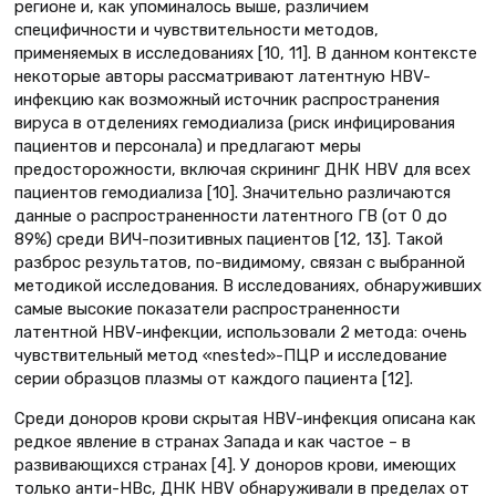
регионе и, как упоминалось выше, различием
специфичности и чувствительности методов,
применяемых в исследованиях [10, 11]. В данном контексте
некоторые авторы рассматривают латентную НВV-
инфекцию как возможный источник распространения
вируса в отделениях гемодиализа (риск инфицирования
пациентов и персонала) и предлагают меры
предосторожности, включая скрининг ДНК НВV для всех
пациентов гемодиализа [10]. Значительно различаются
данные о распространенности латентного ГВ (от 0 до
89%) среди ВИЧ-позитивных пациентов [12, 13]. Такой
разброс результатов, по-видимому, связан с выбранной
методикой исследования. В исследованиях, обнаруживших
самые высокие показатели распространенности
латентной HBV-инфекции, использовали 2 метода: очень
чувствительный метод «nested»-ПЦР и исследование
серии образцов плазмы от каждого пациента [12].
Среди доноров крови скрытая HBV-инфекция описана как
редкое явление в странах Запада и как частое – в
развивающихся странах [4]. У доноров крови, имеющих
только анти-HBc, ДНК НВV обнаруживали в пределах от