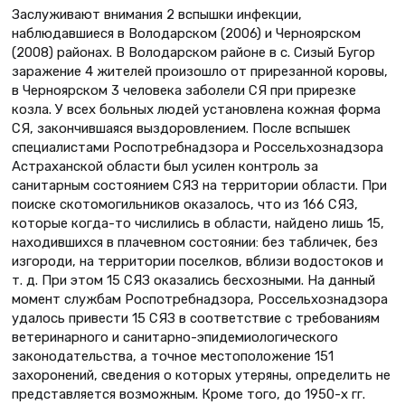
Заслуживают внимания 2 вспышки инфекции,
наблюдавшиеся в Володарском (2006) и Черноярском
(2008) районах. В Володарском районе в с. Сизый Бугор
заражение 4 жителей произошло от прирезанной коровы,
в Черноярском 3 человека заболели СЯ при прирезке
козла. У всех больных людей установлена кожная форма
СЯ, закончившаяся выздоровлением. После вспышек
специалистами Роспотребнадзора и Россельхознадзора
Астраханской области был усилен контроль за
санитарным состоянием СЯЗ на территории области. При
поиске скотомогильников оказалось, что из 166 СЯЗ,
которые когда-то числились в области, найдено лишь 15,
находившихся в плачевном состоянии: без табличек, без
изгороди, на территории поселков, вблизи водостоков и
т. д. При этом 15 СЯЗ оказались бесхозными. На данный
момент службам Роспотребнадзора, Россельхознадзора
удалось привести 15 СЯЗ в соответствие с требованиям
ветеринарного и санитарно-эпидемиологического
законодательства, а точное местоположение 151
захоронений, сведения о которых утеряны, определить не
представляется возможным. Кроме того, до 1950-х гг.