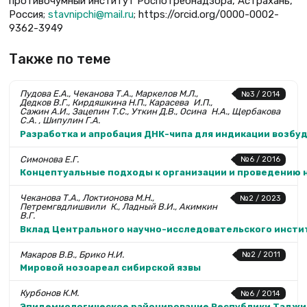
противочумный институт Роспотребнадзора, Астрахань,
Россия;
stavnipchi@mail.ru
; https://orcid.org/0000-0002-
9362-3949
Также по теме
Пудова Е.А., Чеканова Т.А., Маркелов М.Л.,
№3 / 2014
Дедков В.Г., Кирдяшкина Н.П., Карасева И.П.,
Сажин А.И., Зацепин Т.С., Уткин Д.В., Осина Н.А., Щербакова
C.А. , Шипулин Г.А.
Разработка и апробация ДНК-чипа для индикации возбу
Симонова Е.Г.
№6 / 2016
Концептуальные подходы к организации и проведению н
Чеканова Т.А., Локтионова М.Н.,
№2 / 2023
Петремгвдлишвили К., Ладный В.И., Акимкин
В.Г.
Вклад Центрального научно-исследовательского инсти
Макаров В.В., Брико Н.И.
№2 / 2011
Мировой нозоареал сибирской язвы
Курбонов К.М.
№6 / 2014
Эпидемиологическое районирование Республики Таджик