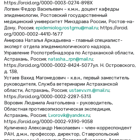
https://orcid.org/0000-0003-0274-898X
Логвин Федор Васильевич – к.м.н., доцент кафедры
эпидемиологии, Ростовский государственный
медицинский университет Минздрава России, Ростов-на-
Дону, Россия;
epidemiolog.rostgmu@mail.ru
; https://orcid.
org/0000-0002-4410-1677
Амирова Наталья Аркадьевна – главный специалист-
эксперт отдела эпидемиологического надзора,
Управление Роспотребнадзора по Астраханской области,
Астрахань, Россия;
natasha_rpn@mail.ru
;
https://orcid.org/0000-0002-8424-5077ул. Н. Островского,
д. 138,
Устаев Вахид Магомедович – к.в.н., первый заместитель
руководителя, Служба ветеринарии Астраханской
области, Астрахань, Россия;
ustaev.v.m.@mail.ru
;
https://orcid.org/0000-0002-2287-5313
Воровик Людмила Анатольевна – руководитель,
Областная противоэпизоотическая экспедиция,
Астрахань, Россия;
Lvorovik@yandex.ru
;
https://orcid.org/0000-0002-9390-9058
Куличенко Александр Николаевич – член-корреспондент
РАН, д.м.н., профессор, директор, Ставропольский