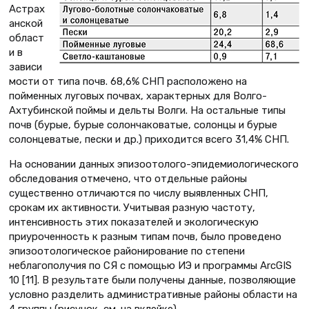
Астрах
анской
област
и в
зависи
мости от типа почв. 68,6% СНП расположено на
пойменных луговых почвах, характерных для Волго-
Ахтубинской поймы и дельты Волги. На остальные типы
почв (бурые, бурые солончаковатые, солонцы и бурые
солонцеватые, пески и др.) приходится всего 31,4% СНП.
На основании данных эпизоотолого-эпидемиологического
обследования отмечено, что отдельные районы
существенно отличаются по числу выявленных СНП,
срокам их активности. Учитывая разную частоту,
интенсивность этих показателей и экологическую
приуроченность к разным типам почв, было проведено
эпизоотологическое районирование по степени
неблагополучия по СЯ с помощью ИЭ и программы ArcGIS
10 [11]. В результате были получены данные, позволяющие
условно разделить административные районы области на