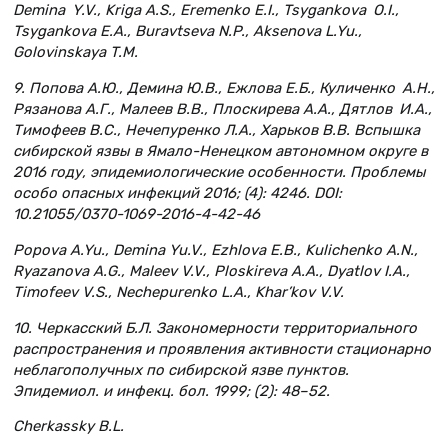
Demina Y.V., Kriga A.S., Eremenko E.I., Tsygankova O.I.,
Tsygankova E.A., Buravtseva N.P., Aksenova L.Yu.,
Golovinskaya T.M.
9. Попова А.Ю., Демина Ю.В., Ежлова Е.Б., Куличенко А.Н.,
Рязанова А.Г., Малеев В.В., Плоскирева А.А., Дят­лов И.А.,
Тимофеев В.С., Нечепуренко Л.А., Харьков В.В. Вспышка
сибирской язвы в Ямало-Ненецком автономном округе в
2016 году, эпидемиологические особенности. Проблемы
особо опасных инфекций 2016; (4): 4246. DOI:
10.21055/0370-1069-2016-4-42-46
Popova A.Yu., Demina Yu.V., Ezhlova E.B., Kulichenko A.N.,
Ryazanova A.G., Maleev V.V., Ploskireva A.A., Dyatlov I.A.,
Timofeev V.S., Nechepurenko L.A., Khar’kov V.V.
10. Черкасский Б.Л. Закономерности территориального
распространения и проявления активности стационарно
неблагополучных по сибирской язве пунктов.
Эпидемиол. и инфекц. бол. 1999; (2): 48–52.
Cherkassky B.L.