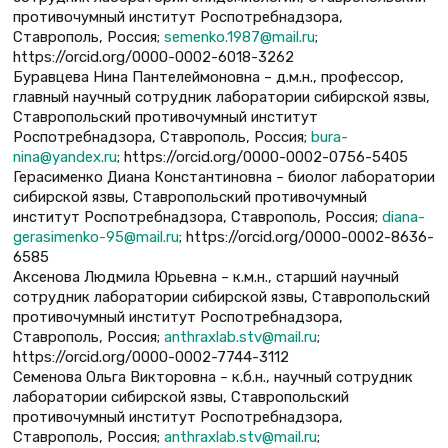
противочумный институт Роспотребнадзора,
Ставрополь, Россия;
semenko.1987@mail.ru
;
https://orcid.org/0000-0002-6018-3262
Буравцева Нина Пантелеймоновна – д.м.н., профессор,
главный научный сотрудник лаборатории сибирской язвы,
Ставропольский противочумный институт
Роспотребнадзора, Ставрополь, Россия;
bura-
nina@yandex.ru
; https://orcid.org/0000-0002-0756-5405
Герасименко Диана Константиновна – биолог лаборатории
сибирской язвы, Ставропольский противочумный
институт Роспотребнадзора, Ставрополь, Россия;
diana-
gerasimenko-95@mail.ru
; https://orcid.org/0000-0002-8636-
6585
Аксенова Людмила Юрьевна – к.м.н., старший научный
сотрудник лаборатории сибирской язвы, Ставропольский
противочумный институт Роспотребнадзора,
Ставрополь, Россия;
anthraxlab.stv@mail.ru
;
https://orcid.org/0000-0002-7744-3112
Семенова Ольга Викторовна – к.б.н., научный сотрудник
лаборатории сибирской язвы, Ставропольский
противочумный институт Роспотребнадзора,
Ставрополь, Россия;
anthraxlab.stv@mail.ru
;