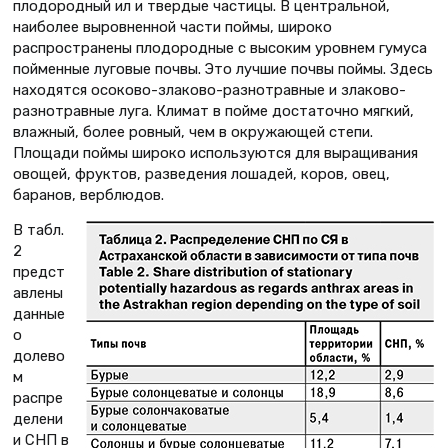
плодородный ил и твердые частицы. В центральной,
наиболее выровненной части поймы, широко
распространены плодородные с высоким уровнем гумуса
пойменные луговые почвы. Это лучшие почвы поймы. Здесь
находятся осоково-злаково-разнотравные и злаково-
разнотравные луга. Климат в пойме достаточно мягкий,
влажный, более ровный, чем в окружающей степи.
Площади поймы широко используются для выращивания
овощей, фруктов, разведения лошадей, коров, овец,
баранов, верблюдов.
В табл.
2
предст
авлены
данные
о
долево
м
распре
делени
и СНП в