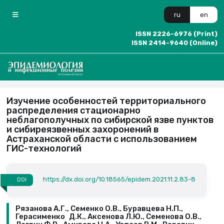
ru
en
ISSN 2226-6976 (Print)
ISSN 2414-9640 (Online)
Изучение особенностей территориального
распределения стационарно
неблагополучных по сибирской язве пунктов
и сибиреязвенных захоронений в
Астраханской области с использованием
ГИС-технологий
https://dx.doi.org/10.18565/epidem.2021.11.2.83-8
DOI
Рязанова А.Г., Семенко О.В., Буравцева Н.П.,
Гераси­менко Д.К., Аксенова Л.Ю., Семенова О.В.,