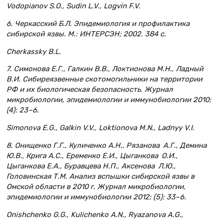
Vodopianov S.O., Sudin L.V., Logvin F.V.
6. Черкасский Б.Л. Эпидемиология и профилактика
сибирской язвы. М.: ИНТЕРСЭН; 2002. 384 с.
Cherkassky B.L.
7. Симонова Е.Г., Галкин В.В., Локтионова М.Н., Лад­ный
В.И. Сибиреязвенные скотомогильники на территории
РФ и их биологическая безопасность. Журнал
микробиологии, эпидемиологии и иммунобиологии 2010;
(4): 23–6.
Simonova E.G., Galkin V.V., Loktionova M.N., Ladnyy V.I.
8. Онищенко Г.Г., Куличенко А.Н., Рязанова А.Г., Демина
Ю.В., Крига А.С., Еременко Е.И., Цыган­кова О.И.,
Цыганкова Е.А., Буравцева Н.П., Аксе­нова Л.Ю.,
Головинская Т.М. Анализ вспышки сибирской язвы в
Омской области в 2010 г. Журнал микробиологии,
эпидемиологии и иммунобиологии 2012; (5): 33–6.
Onishchenko G.G., Kulichenko A.N., Ryazanova A.G.,