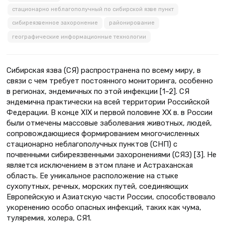
стационарно неблагополучный по сибирской язве пункт
сибиреязвенное захоронение
районирование
географические информационные технологии
Сибирская язва (СЯ) распространена по всему миру, в
связи с чем требует постоянного мониторинга, особенно
в регионах, эндемичных по этой инфекции [1–2]. СЯ
эндемична практически на всей территории Российской
Федерации. В конце ХIХ и первой половине ХХ в. в России
были отмечены массовые заболевания животных, людей,
сопровождающиеся формированием многочисленных
стационарно неблагополучных пунктов (СНП) с
почвенными сибиреязвенными захоронениями (СЯЗ) [3]. Не
является исключением в этом плане и Астраханская
область. Ее уникальное расположение на стыке
сухопутных, речных, морских путей, соединяющих
Европейскую и Азиатскую части России, способствовало
укоренению особо опасных инфекций, таких как чума,
туляремия, холера, СЯ1.