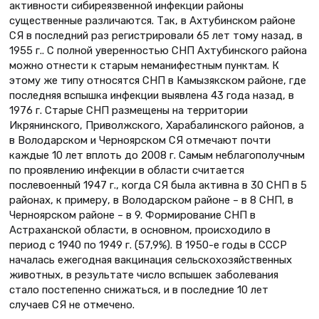
активности сибиреязвенной инфекции районы
существенные различаются. Так, в Ахтубинском районе
СЯ в последний раз регистрировали 65 лет тому назад, в
1955 г.. С полной уверенностью СНП Ахтубинского района
можно отнести к старым неманифестным пунктам. К
этому же типу относятся СНП в Камызякском районе, где
последняя вспышка инфекции выявлена 43 года назад, в
1976 г. Старые СНП размещены на территории
Икрянинского, Приволжского, Харабалинского районов, а
в Володарском и Черноярском СЯ отмечают почти
каждые 10 лет вплоть до 2008 г. Самым неблагополучным
по проявлению инфекции в области считается
послевоенный 1947 г., когда СЯ была активна в 30 СНП в 5
районах, к примеру, в Володарском районе – в 8 СНП, в
Черноярском районе – в 9. Формирование СНП в
Астраханской области, в основном, происходило в
период с 1940 по 1949 г. (57,9%). В 1950-е годы в СССР
началась ежегодная вакцинация сельскохозяйственных
животных, в результате число вспышек заболевания
стало постепенно снижаться, и в последние 10 лет
случаев СЯ не отмечено.