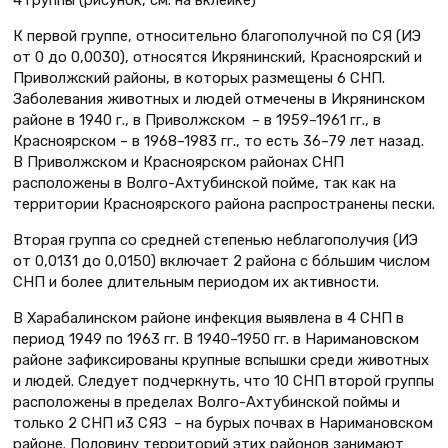
4 группы (рисунок, см. на вклейке)
К первой группе, относительно благополучной по СЯ (ИЭ
от 0 до 0,0030), относятся Икрянинский, Красноярский и
Приволжский районы, в которых размещены 6 СНП.
Заболевания животных и людей отмечены в Икрянинском
районе в 1940 г., в Приволжском – в 1959–1961 гг., в
Красноярском – в 1968–1983 гг., то есть 36–79 лет назад.
В Приволжском и Красноярском районах СНП
расположены в Волго-Ахтубинской пойме, так как на
территории Красноярского района распространены пески.
Вторая группа со средней степенью неблагополучия (ИЭ
от 0,0131 до 0,0150) включает 2 района с бóльшим числом
СНП и более длительным периодом их активности.
В Харабалинском районе инфекция выявлена в 4 СНП в
период 1949 по 1963 гг. В 1940–1950 гг. в Наримановском
районе зафиксированы крупные вспышки среди животных
и людей. Следует подчеркнуть, что 10 СНП второй группы
расположены в пределах Волго-Ахтубинской поймы и
только 2 СНП и3 СЯЗ – на бурых почвах в Наримановском
районе. Половину территорий этих районов занимают