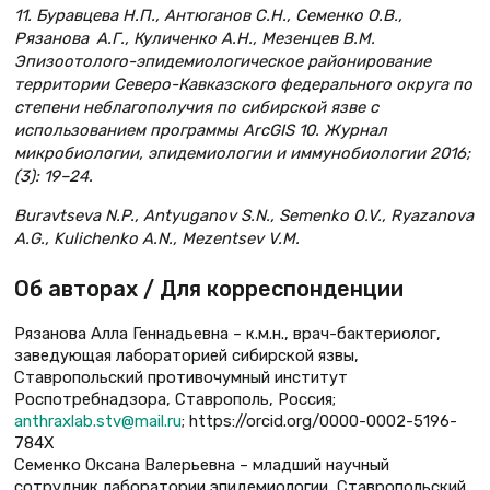
11. Буравцева Н.П., Антюганов С.Н., Семенко О.В.,
Рязанова А.Г., Куличенко А.Н., Мезенцев В.М.
Эпизоотолого-эпидемиологическое районирование
территории Северо-Кавказского федерального округа по
степени неблагополучия по сибирской язве с
использованием программы ArcGIS 10. Журнал
микробиологии, эпидемиологии и иммунобиологии 2016;
(3): 19–24.
Buravtseva N.P., Antyuganov S.N., Semenko O.V., Ryazanova
A.G., Kulichenko A.N., Mezentsev V.M.
Об авторах / Для корреспонденции
Рязанова Алла Геннадьевна – к.м.н., врач-бактериолог,
заведующая лабораторией сибирской язвы,
Ставропольский противочумный институт
Роспотребнадзора, Ставрополь, Россия;
anthraxlab.stv@mail.ru
; https://orcid.org/0000-0002-5196-
784X
Семенко Оксана Валерьевна – младший научный
сотрудник лаборатории эпидемиологии, Ставропольский