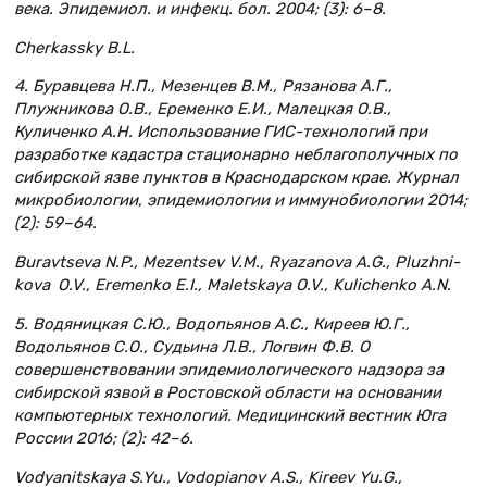
века. Эпидемиол. и инфекц. бол. 2004; (3): 6–8.
Cherkassky B.L.
4. Буравцева Н.П., Мезенцев В.М., Рязанова А.Г.,
Плужникова О.В., Еременко Е.И., Малецкая О.В.,
Куличенко А.Н. Использование ГИС-технологий при
разработке кадастра стационарно неблагополучных по
сибирской язве пунктов в Краснодарском крае. Журнал
микробиологии, эпидемиологии и иммунобиологии 2014;
(2): 59–64.
Buravtseva N.P., Mezentsev V.M., Ryazanova A.G., Pluzhni­
kova O.V., Eremenko E.I., Maletskaya O.V., Kulichenko A.N.
5. Водяницкая С.Ю., Водопьянов А.С., Киреев Ю.Г.,
Водопьянов С.О., Судьина Л.В., Логвин Ф.В. О
совершенствовании эпидемиологического надзора за
сибирской язвой в Ростовской области на основании
компьютерных технологий. Медицинский вестник Юга
России 2016; (2): 42–6.
Vodyanitskaya S.Yu., Vodopianov A.S., Kireev Yu.G.,