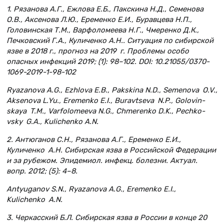
1. Рязанова А.Г., Ежлова Е.Б., Пакскина Н.Д., Семенова
О.В., Аксенова Л.Ю., Еременко Е.И., Буравцева Н.П.,
Головинская Т.М., Варфоломеева Н.Г., Чмеренко Д.К.,
Печковский Г.А., Куличенко А.Н.. Ситуация по сибирской
язве в 2018 г., прогноз на 2019 г. Проблемы особо
опасных инфекций 2019; (1): 98–102. DOI: 10.21055/0370-
1069-2019-1-98-102
Ryazanova A.G., Ezhlova E.B., Pakskina N.D., Semenova O.V.,
Aksenova L.Yu., Eremenko E.I., Buravtseva N.P., Golovin­
skaya T.M., Varfolomeeva N.G., Chmerenko D.K., Pechko­
vsky G.A., Kulichenko A.N.
2. Антюганов С.Н., Рязанова А.Г., Еременко Е.И.,
Куличенко А.Н. Сибирская язва в Российской Федерации
и за рубежом. Эпидемиол. инфекц. болезни. Актуал.
вопр. 2012; (5): 4–8.
Antyuganov S.N., Ryazanova A.G., Eremenko E.I.,
Kulichenko A.N.
3. Черкасский Б.Л. Сибирская язва в России в конце 20