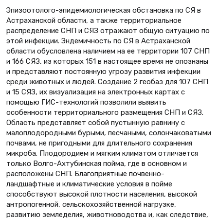
Эпизоотолого-эпидемиологическая обстановка по СЯ в
Астраханской области, а также территориальное
распределение СНП и СЯЗ отражают общую ситуацию по
этой инфекции. Эндемичность по СЯ в Астраханской
области обусловлена наличием на ее территории 107 СНП
и 166 СЯЗ, из которых 151 в настоящее время не опознаны
и представляют постоянную угрозу развития инфекции
среди животных и людей. Создание 2 геобаз для 107 СНП
и 15 СЯЗ, их визуализация на электронных картах с
помощью ГИС-технологий позволили выявить
особенности территориального размещения СНП и СЯЗ.
Область представляет собой пустынную равнину с
малоплодородными бурыми, песчаными, солончаковатыми
почвами, не пригодными для длительного сохранения
микроба. Плодородием и мягким климатом отличается
только Волго-Ахтубинская пойма, где в основном и
расположены СНП. Благоприятные почвенно-
ландшафтные и климатические условия в пойме
способствуют высокой плотности населения, высокой
антропогенной, сельскохозяйственной нагрузке,
развитию земледелия, животноводства и, как следствие,