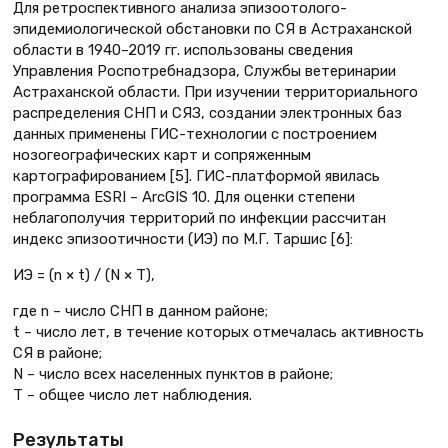
Для ретроспективного анализа эпизоотолого-
эпидемиологической обстановки по СЯ в Астраханской
области в 1940–2019 гг. использованы сведения
Управления Роспотребнадзора, Службы ветеринарии
Астраханской области. При изучении территориального
распределения СНП и СЯЗ, создании электронных баз
данных применены ГИС-технологии с построением
нозогеографических карт и сопряженным
картографированием [5]. ГИС-платформой явилась
программа ESRI – ArcGIS 10. Для оценки степени
неблагополучия территорий по инфекции рассчитан
индекс эпизоотичности (ИЭ) по М.Г. Таршис [6]:
ИЭ = (n × t) / (N × T),
где n – число СНП в данном районе;
t – число лет, в течение которых отмечалась активность
СЯ в районе;
N – число всех населенных пунктов в районе;
Т – общее число лет наблюдения.
Результаты