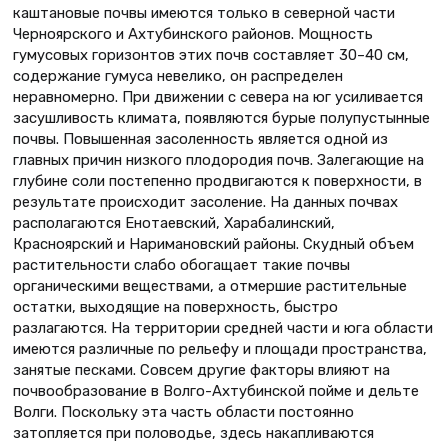
каштановые почвы имеются только в северной части
Черноярского и Ахтубинского районов. Мощность
гумусовых горизонтов этих почв составляет 30–40 см,
содержание гумуса невелико, он распределен
неравномерно. При движении с севера на юг усиливается
засушливость климата, появляются бурые полупустынные
почвы. Повышенная засоленность является одной из
главных причин низкого плодородия почв. Залегающие на
глубине соли постепенно продвигаются к поверхности, в
результате происходит засоление. На данных почвах
располагаются Енотаевский, Харабалинский,
Красноярский и Наримановский районы. Скудный объем
растительности слабо обогащает такие почвы
органическими веществами, а отмершие растительные
остатки, выходящие на поверхность, быстро
разлагаются. На территории средней части и юга области
имеются различные по рельефу и площади пространства,
занятые песками. Совсем другие факторы влияют на
почвообразование в Волго-Ахтубинской пойме и дельте
Волги. Поскольку эта часть области постоянно
затопляется при половодье, здесь накапливаются