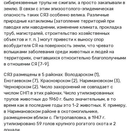
сибиреязвенные трупы не сжигали, а просто закапывали в
землю. В связи с этим эпизоотолого-эпидемическая
опасность таких СЯЗ особенно велика. Различные
природные катаклизмы (затопление территорий при
паводке или наводнении, изменение климата, прокладка
труб, магистралей, строительство хозяйственных
объектов и т. п. ) могут привести к выносу спор
возбудителя СЯ на поверхность земли, что чревато
вспышками заболевания среди животных и людей на
территориях, считавшихся относительно благополучными
в отношении СЯ [7–9].
СЯЗ размещены в 5 районах: Володарском (1),
Енотаевском (7), Красноярском (2), Наримановском (3),
Черноярском (2). Число захоронений не совпадает с
числом СНП в этих районах. Число утилизированных
трупов животных до 1960 г. было значительным, в то
время как в последние годы это 1–2 животных. К примеру,
в Наримановском районе в скотомогильнике,
размещенном вблизи с. Петропавловка, в 1947 г.
утилизировано 59 голов крупного рогатого скота и 2
лошади.