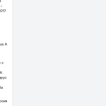
и
 –
2017
us A
 с
в A
ирус
la
рсия