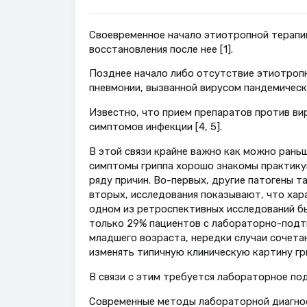
Своевременное начало этиотропной терапи
восстановления после нее [1].
Позднее начало либо отсутствие этиотропн
пневмонии, вызванной вирусом пандемическо
Известно, что прием препаратов против вир
симптомов инфекции [4, 5].
В этой связи крайне важно как можно раньш
симптомы гриппа хорошо знакомы практику
ряду причин. Во-первых, другие патогены т
вторых, исследования показывают, что хар
одном из ретроспективных исследований бы
только 29% пациентов с лабораторно-подтв
младшего возраста, нередки случаи сочета
изменять типичную клиническую картину гр
В связи с этим требуется лабораторное под
Современные методы лабораторной диагнос