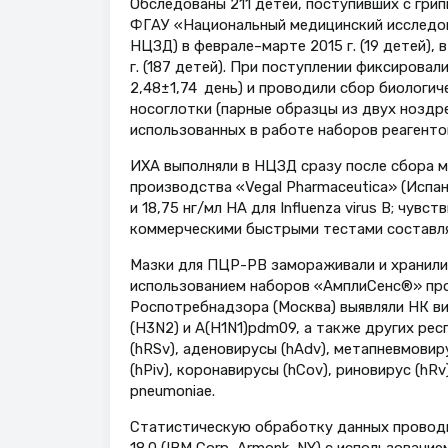
Обследованы 211 детей, поступивших с гри
ФГАУ «Национальный медицинский исследов
НЦЗД) в феврале–марте 2015 г. (19 детей), в
г. (187 детей). При поступлении фиксировал
2,48±1,74 день) и проводили сбор биологич
носоглотки (парные образцы из двух ноздр
использованных в работе наборов реагенто
ИХА выполняли в НЦЗД сразу после сбора ма
производства «Vegal Pharmaceutica» (Испани
и 18,75 нг/мл HA для Influenza virus B; чув
коммерческими быстрыми тестами составля
Мазки для ПЦР-РВ замораживали и хранили 
использованием наборов «АмплиСенс®» пр
Роспотребнадзора (Москва) выявляли НК вир
(H3N2) и A(H1N1)pdm09, а также других рес
(hRSv), аденовирусы (hAdv), метапневмовиру
(hPiv), коронавирусы (hCov), риновирус (hR
pneumoniae.
Статистическую обработку данных проводил
18.0 (IBM Corp, Armonk, NY) с использовани