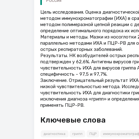
Россия
Цель исследования. Оценка диагностическо
методом иммунохроматографии (ИХА) в срав
методом полимеразной цепной реакции с де
определение оптимального порядока их испо
Материалы и методы. Мазки из носоглотки 
параллельно методами ИХА и ПЦР-РВ для об
острых респираторных заболеваний.
Результаты. НК возбудителей острых респи
подтвержден у 62,6%. Антигены вирусов гр
чувствительность ИХА для вирусов гриппа 
специфичность – 97,5 и 97,7%.
Заключение. Отрицательный результат ИХА 
низкой чувствительностью метода. Исследо
чувствительность ИХА для диагностики гри
исключения диагноза «грипп» и определени
применять ПЦР-РВ.
Ключевые слова
диагностика
грипп
ПЦР
иммунохроматогра