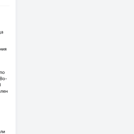
да
ния
по
 Во-
 В
влен
или