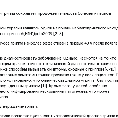
и гриппа сокращает продолжительность болезни и период
ой терапии являлось одной из причин неблагоприятного исхо
го гриппа A(H1N1)pdm2009 [2, 3].
усов гриппа наиболее эффективен в первые 48 ч после появле
е диагностировать заболевание. Однако, несмотря на то что
ющим врачам, точность клинической диагностики ограничена 
акже способны вызывать симптомы, сходные с гриппом [6–10].
актерные симптомы гриппа проявляются не у всех пациентов.
ло установлено, что клинический диагноз «грипп» был поста
ержденным гриппом [11]. Кроме того, у детей, особенно
нного инфицирования несколькими патогенами, что может
иппа.
твер­ж­дение гриппа.
тики позволяют установить этиологический диагноз гриппа 