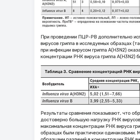
При проведении ПЦР-РВ дополнительно исп
вирусов гриппа в исследуемых образцах (та
при инфекции вирусом гриппа A(H3N2) оказа
концентрации РНК вируса гриппа А(H3N2) был
Результаты сравнения показывают, что обр
достоверно большую нагрузку РНК вирусов 
максимальная концентрации РНК вируса гр
образцах были практически одинаковыми. 
образцами различий в концентрации РНК ви