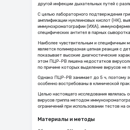
другой инфекции дыхательных путей с разли
С целью лабораторного подтверждения гри
амплификации нуклеиновых кислот (НК), вы
иммунохроматографии (ИХА), иммунофермен
специфических антител в парных сыворотках
Наиболее чувствительным и специфичным м
является полимеразная цепная реакция с де
показывает высокие диагностические характ
этом ПЦР-РВ лишена недостатков вирусоло
по причине которых выделение вирусов не п
Однако ПЦР-РВ занимает до 5 ч, поэтому э
особенно востребованы в клинической прак
Целью настоящего исследования являлась о
вирусов гриппа методом иммунохроматогра
ограничений при использовании тестов на о
Материалы и методы