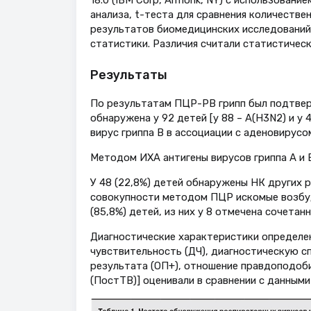
анализа, t-теста для сравнения количеств
результатов биомедицинских исследований
статистики. Различия считали статистическ
Результаты
По результатам ПЦР-РВ грипп был подтвержд
обнаружена у 92 детей [у 88 – А(H3N2) и у 4
вирус гриппа В в ассоциации с аденовирусо
Методом ИХА антигены вирусов гриппа А и В 
У 48 (22,8%) детей обнаружены НК других ре
совокупности методом ПЦР иско­мые возбуд
(85,8%) детей, из них у 8 отмечена сочетанн
Диагностические характеристики определе
чувствительность (ДЧ), диагностическую 
результата (ОП+), отношение правдоподоби
(ПостТВ)] оценивали в сравнении с данными