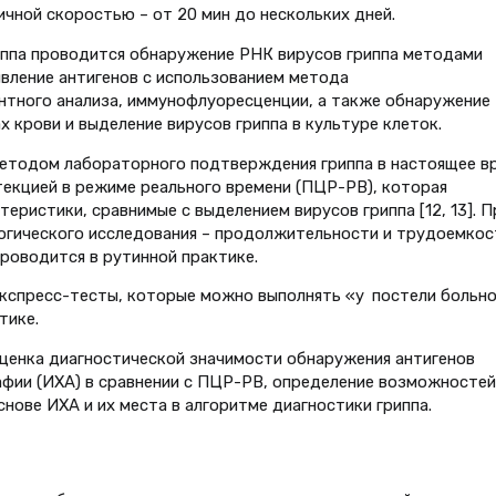
чной скоростью – от 20 мин до нескольких дней.
ппа проводится обнаружение РНК вирусов гриппа методами
явление антигенов с использованием метода
тного анализа, иммунофлуоресценции, а также обнаружение
 крови и выделение вирусов гриппа в культуре клеток.
етодом лабораторного подтверждения гриппа в настоящее в
текцией в режиме реального времени (ПЦР-РВ), которая
еристики, сравнимые с выделением вирусов гриппа [12, 13]. П
гического исследования – продолжительности и трудоем­кос
роводится в рутинной практике.
кспресс-тесты, которые можно выполнять «у постели больно
тике.
ценка диагностической значимости обнаружения антигенов
фии (ИХА) в сравнении с ПЦР-РВ, определение возможностей
снове ИХА и их места в алгоритме диагностики гриппа.