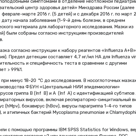
ппоподобными симптомами в отделение неотлож­ной педиатри
ательский центр здоровья детей» Минздрава России (далее
 феврале–марте 2016 г. (5 детей) и с декабря 2016 г. по март 
и дату начала заболевания (1–9-й день болезни, в среднем
еского материала для лабораторного исследования. Мазки из
ей) были собраны согласно инструкциям производителей
в.
зка согласно инструкции к набору реагентов «Influenza A+B»
я). Предел детекции составляет 4,7 нг/мл HA для Influenza vir
ствительность и специфичность теста в сравнении с другими
ет > 99%1.
при минус 18–20 °С до исследования. В носоглоточных мазках
о­изводства ФБУН «Центральный НИИ эпидемио­логии»
усов гриппа В (Inf B) и А (Inf A) с идентификацией субтипо
пираторных ви­ру­сов, включая респираторно-синцитиальный в
с (hMpv), бокавирус (hBov), вирусы парагриппа 1–4-го типов
v), и атипичных бактерий Mycoplasma pneumoniae и Chlamydophi
и с помощью программы IBM SPSS Statistics for Windows, ве
ем критерия согласия χ2 или точного критерия Фишера, ROC-