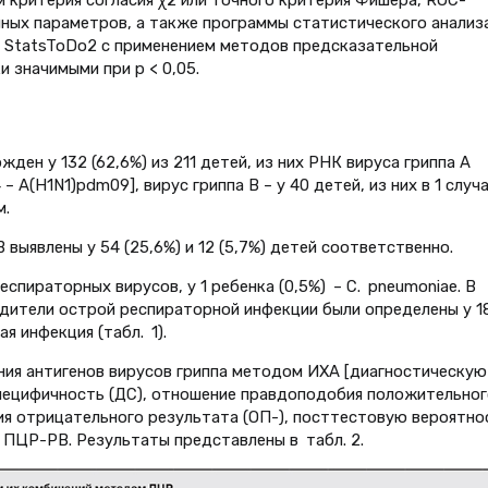
енных параметров, а также программы статистического анализ
 StatsToDo2 с применением методов предсказательной
и значимыми при p < 0,05.
ен у 132 (62,6%) из 211 детей, из них РНК вируса гриппа А
 – А(H1N1)pdm09], вирус гриппа В – у 40 детей, из них в 1 случ
м.
выявлены у 54 (25,6%) и 12 (5,7%) детей соответственно.
спи­раторных вирусов, у 1 ребенка (0,5%) – C. pneumoniae. В
ители острой респираторной инфек­ции были определены у 1
ая инфекция (табл. 1).
ния антигенов вирусов гриппа методом ИХА [диагностическую
специфичность (ДС), отношение правдоподобия положительног
я отрицательного результата (ОП-), посттестовую вероятно
 ПЦР-РВ. Результаты представлены в табл. 2.