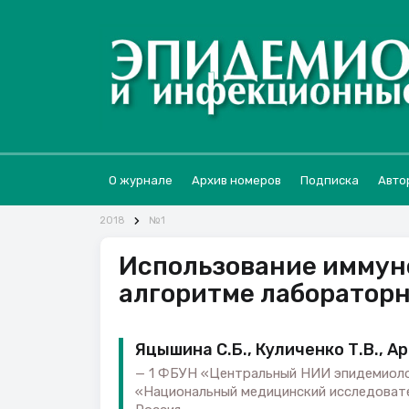
О журнале
Архив номеров
Подписка
Авто
2018
№1
Использование иммун
алгоритме лабораторн
Яцышина С.Б., Куличенко Т.В., Ар
1 ФБУН «Центральный НИИ эпидемиолог
«Национальный медицинский исследовате