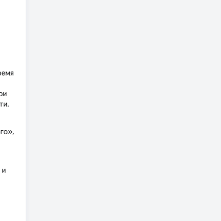
ремя
ри
ти,
го»,
 и