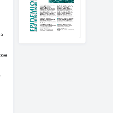
ей
ская
я