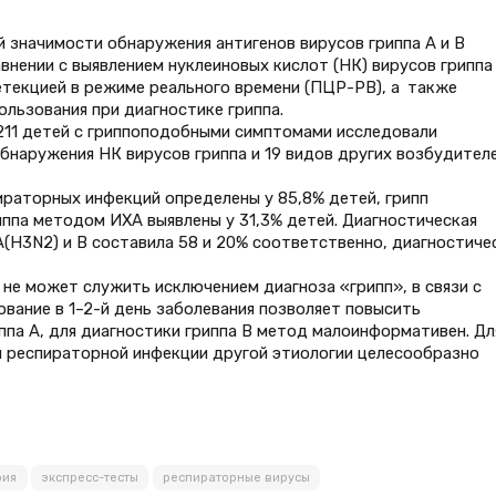
й значимости обнаружения антигенов вирусов гриппа А и В
нении с выявлением нуклеиновых кислот (НК) вирусов гриппа
текцией в режиме реального времени (ПЦР-РВ), а также
льзования при диагностике гриппа.
211 детей с гриппоподобными симптомами исследовали
наружения НК вирусов гриппа и 19 видов других возбудител
раторных инфекций определены у 85,8% детей, грипп
иппа методом ИХА выявлены у 31,3% детей. Диагностическая
А(H3N2) и В составила 58 и 20% соответственно, диагностиче
не может служить исключением диагноза «грипп», в связи с
вание в 1–2-й день заболевания позволяет повысить
ппа А, для диагностики гриппа В метод малоинформативен. Дл
я респираторной инфекции другой этиологии целесообразно
фия
экспресс-тесты
респираторные вирусы