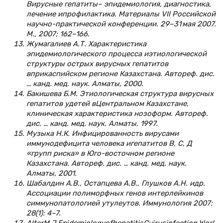
Вирусные гепатиты– эпидемиология, диагностика,
лечение ипрофилактика. Материалы VII Российской
научно-практической конференции. 29–31 мая 2007.
М., 2007; 162–166.
Жумагалиев А.Т. Характеристика
эпидемиологического процесса иэтиологической
структуры острых вирусных гепатитов
вприкаспийском регионе Казахстана. Автореф. дис.
… канд. мед. наук. Алматы, 2000.
Бакишева Б.М. Этиологическая структура вирусных
гепатитов удетей вЦентральном Казахстане,
клиническая характеристика нозоформ. Автореф.
дис. … канд. мед. наук. Алматы, 1997.
Музыка Н.К. Инфицированность вирусами
иммунодефицита человека игепатитов В, С, Д
«групп риска» в Юго-восточном регионе
Казахстана. Автореф. дис. … канд. мед. наук.
Алматы, 2001.
Шабалдин А.В., Остапцева А.В., Глушков А.Н. идр.
Ассоциации полиморфных генов интерлейкинов
симмунопатологией утулеутов. Иммунология 2007;
28(1): 4–7.
AlterM.J.EpidemiologyofhepatitisCvirusinfection.Worl