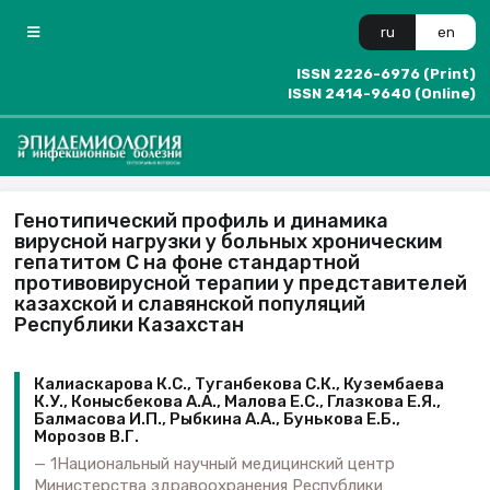
ru
en
ISSN 2226-6976 (Print)
ISSN 2414-9640 (Online)
Генотипический профиль и динамика
вирусной нагрузки у больных хроническим
гепатитом С на фоне стандартной
противовирусной терапии у представителей
казахской и славянской популяций
Республики Казахстан
Калиаскарова К.С., Туганбекова С.К., Кузембаева
К.У., Конысбекова А.А., Малова Е.С., Глазкова Е.Я.,
Балмасова И.П., Рыбкина А.А., Бунькова Е.Б.,
Морозов В.Г.
1Национальный научный медицинский центр
Министерства здравоохранения Республики