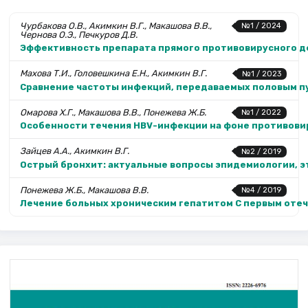
Чурбакова О.В., Акимкин В.Г., Макашова В.В.,
№1 / 2024
Чернова О.Э., Печкуров Д.В.
Эффективность препарата прямого противовирусного де
Махова Т.И., Головешкина Е.Н., Акимкин В.Г.
№1 / 2023
Сравнение частоты инфекций, передаваемых половым пу
Омарова Х.Г., Макашова В.В., Понежева Ж.Б.
№1 / 2022
Особенности течения HBV-инфекции на фоне противови
Зайцев А.А., Акимкин В.Г.
№2 / 2019
Острый бронхит: актуальные вопросы эпидемиологии, э
Понежева Ж.Б., Макашова В.В.
№4 / 2019
Лечение больных хроническим гепатитом С первым оте