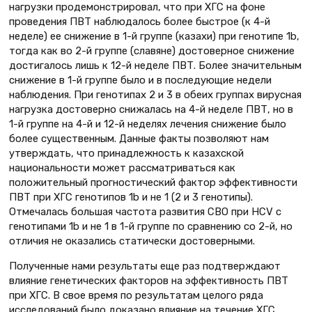
нагрузки продемонстрировал, что при ХГС на фоне
проведения ПВТ наблюдалось более быстрое (к 4-й
неделе) ее снижение в 1-й группе (казахи) при генотипе 1b,
тогда как во 2-й группе (славяне) достоверное снижение
достигалось лишь к 12-й неделе ПВТ. Более значительным
снижение в 1-й группе было и в последующие недели
наблюдения. При генотипах 2 и 3 в обеих группах вирусная
нагрузка достоверно снижалась на 4-й неделе ПВТ, но в
1-й группе на 4-й и 12-й неделях лечения снижение было
более существенным. Данные факты позволяют нам
утверждать, что принадлежность к казахской
национальности может рассматриваться как
положительный прогностический фактор эффективности
ПВТ при ХГС генотипов 1b и не 1 (2 и 3 генотипы).
Отмечалась бoльшая частота развития СВО при HCV с
генотипами 1b и не 1 в 1-й группе по сравнению со 2-й, но
отличия не оказались статически достоверными.
Полученные нами результаты еще раз подтверждают
влияние генетических факторов на эффективность ПВТ
при ХГС. В свое время по результатам целого ряда
исследований было доказано влияние на течение ХГС