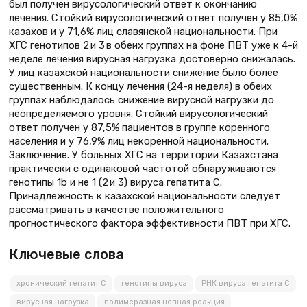
был получен вирусологический ответ к окончанию
лечения. Стойкий вирусологический ответ получен у 85,0%
казахов и у 71,6% лиц славянской национальности. При
ХГС генотипов 2 и 3 в обеих группах на фоне ПВТ уже к 4-й
неделе лечения вирусная нагрузка достоверно снижалась.
У лиц казахской национальности снижение было более
существенным. К концу лечения (24-я неделя) в обеих
группах наблюдалось снижение вирусной нагрузки до
неопределяемого уровня. Стойкий вирусологический
ответ получен у 87,5% пациентов в группе коренного
населения и у 76,9% лиц некоренной национальности.
Заключение. У больных ХГС на территории Казахстана
практически с одинаковой частотой обнаруживаются
генотипы 1b и не 1 (2 и 3) вируса гепатита С.
Принадлежность к казахской национальности следует
рассматривать в качестве положительного
прогностического фактора эффективности ПВТ при ХГС.
Ключевые слова
хронический гепатит С
генотипы вируса
РНК вируса гепатита С
вирусная нагрузка
полимеразная цепная реакция