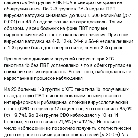
пациентов 1-й группы РНК HCV в сыворотке крови не
обнаруживалась. Во 2-й группе к 36-й неделе ПВТ
вирусная нагрузка снизилась до 1000 ± 500 копий/мл (
р <
0,001) и к 48-й неделе так же не определялась. Таким
образом, у всех больных на фоне ПВТ получен
вирусологический ответ к окончанию лечения. При этом
вирусная нагрузка на 4-й, 12-й, 24-й и 36-й неделе лечения
в 1-й группе была достоверно ниже, чем во 2-й группе.
При анализе динамики вирусной нагрузки при ХГС
генотипа 1b без ПВТ установлено, что в обеих группах ее
снижение не фиксировалось. Более того, наблюдалось ее
нарастание в процессе наблюдения.
Из 20 больных 1-й группы с ХГС генотипа 1b, получавших
стандартную ПВТ с использованием пегилированных
интерферонов и рибавирина, стойкий вирусологический
ответ (СВО) получен у 17 пациентов, что составило 85,0%
(
m =
8,7%). Во 2-й группе СВО наблюдался у 10 из 14
больных, что составило 71,6% (
m =
12,1%). Небольшое
число наблюдении не позволило получить статистически
достоверное отличие данных показателей (
р >
0,05). У 7