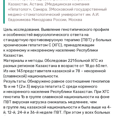
Казахстан, Астана; 2Медицинская компания
«Гепатолог», Самара; 3Московский государственный
медико-стоматологический университет им. А.И.
Евдокимова Минздрава России, Москва
Цель исследования. Выявление генотипического профиля
и особенностей вирусологического ответа на
стандартную противовирусную терапию (ПВТ) у больных
хроническим гепатитом С (ХГС), принадлежащим
к коренному и некоренному населению Республики
Казахстан.
Материалы и методы. Обследован 221 больной ХГС из
разных регионов Казахстана в возрасте от 18 до 60 лет.
Из них 143 представителя казахской и 78 – некоренной
(славянской) национальности.
Результаты. Обнаружено равное соотношение генопипов
1b и не 1 (2 и 3) вируса гепатита С среди коренного
и некоренного населения Республики Казахстан. При ХГС
генотипа 1b в группе славянской национальности на фоне
ПВТ вирусная нагрузка снижалась медленнее, чем
в группе лиц казахской национальности и была выше на 4-
й, 12-й, 24-й и 36-й неделе ПВТ. При этом у всех больных