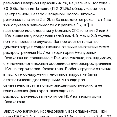
регионах Северной Евразии 64,7%, на Дальнем Востоке –
80–83%. Генотип 1a чаще (11,2–21,9%) обнаруживается в
Центральном, Северо-Западном, Волго-Вятском
регионах; генотипы 2а, 2b и За выявляются реже – от 1 до
19% случаев в зависимости от региона [17, 18]. В
настоящем исследовании у больных ХГС генотип 2 или 3
HCV выявляли у представителей как 1-й, так и 2-й группы
почти в половине случаев. Данное обстоятельство
демонстрирует существенное отличие генотипического
распространения HCV на территории Республики
Казахстан по сравнению с РФ, что связано, по-видимому,
с эпидемиологическими особенностями распространения
HCV на территории Казахстана. В обеих группах отличия
в частоте обнаружения генотипов вируса не были
статистически достоверными, что еще раз
свидетельствует в пользу эпидемиологических, а не
генетических факторов, влияющих на
распространенность генотипов HCV на территории
Казахстана.
Вирусную нагрузку исследовали у всех пациентов. При
этом ПВТ в 1-й группе получали 36 больных, а во 2-й – 27