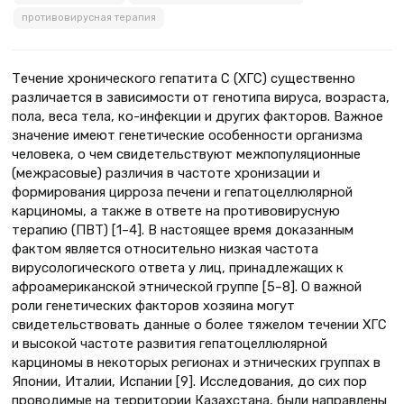
противовирусная терапия
Течение хронического гепатита С (ХГС) существенно
различается в зависимости от генотипа вируса, возраста,
пола, веса тела, ко-инфекции и других факторов. Важное
значение имеют генетические особенности организма
человека, о чем свидетельствуют межпопуляционные
(межрасовые) различия в частоте хронизации и
формирования цирроза печени и гепатоцеллюлярной
карциномы, а также в ответе на противовирусную
терапию (ПВТ) [1–4]. В настоящее время доказанным
фактом является относительно низкая частота
вирусологического ответа у лиц, принадлежащих к
афроамериканской этнической группе [5–8]. О важной
роли генетических факторов хозяина могут
свидетельствовать данные о более тяжелом течении ХГС
и высокой частоте развития гепатоцеллюлярной
карциномы в некоторых регионах и этнических группах в
Японии, Италии, Испании [9]. Исследования, до сих пор
проводимые на территории Казахстана, были направлены