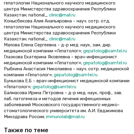
гепатологии Национального научного медицинского
центра Министерства здравоохранения Республики
Казахстан; national_
clinic@mail.ru
Конысбекова Алия Анапьяровна – науч. сотр. отд.
гепатологии Национального научного медицинского
центра Министерства здравоохранения Республики
Казахстан; national_
clinic@mail.ru
Малова Елена Сергеевна – д-р мед. наук, зам. дир.
медицинской компании «Гепатолог»;
gepatolog@samtel.ru
Глазкова Екатерина Яковлевна – врач-инфекционист
медицинской компании «Гепатолог»;
gepatolog@samtel.ru
Рыбкина Анастасия Николаевна – науч. сотр. медицинской
компании «Гепатолог»;
gepatolog@samtel.ru
Бунькова Е.Б – врач-инфекционист медицинской компании
«Гепатолог»;
gepatolog@samtel.ru
Балмасова Ирина Петровна – д-р мед. наук, проф., зав.
лаб. патогенеза и методов лечения инфекционных
заболеваний Московского государственного медико-
стоматологического университета им. А.И. Евдакимова
Минздрава России;
immunolab@mail.ru
Также по теме