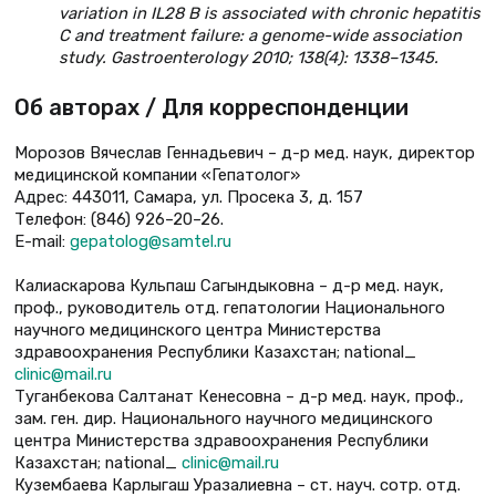
variation in IL28 B is associated with chronic hepatitis
C and treatment failure: a genome-wide association
study. Gastroenterology 2010; 138(4): 1338–1345.
Об авторах / Для корреспонденции
Морозов Вячеслав Геннадьевич – д-р мед. наук, директор
медицинской компании «Гепатолог»
Адрес: 443011, Самара, ул. Просека 3, д. 157
Телефон: (846) 926–20–26.
E-mail:
gepatolog@samtel.ru
Калиаскарова Кульпаш Сагындыковна – д-р мед. наук,
проф., руководитель отд. гепатологии Национального
научного медицинского центра Министерства
здравоохранения Республики Казахстан; national_
clinic@mail.ru
Туганбекова Салтанат Кенесовна – д-р мед. наук, проф.,
зам. ген. дир. Национального научного медицинского
центра Министерства здравоохранения Республики
Казахстан; national_
clinic@mail.ru
Кузембаева Карлыгаш Уразалиевна – ст. науч. сотр. отд.