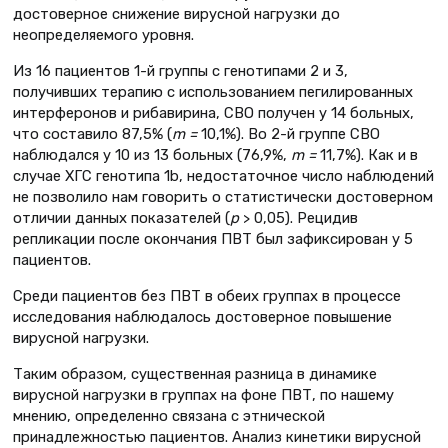
достоверное снижение вирусной нагрузки до
неопределяемого уровня.
Из 16 пациентов 1-й группы с генотипами 2 и 3,
получивших терапию с использованием пегилированных
интерферонов и рибавирина, СВО получен у 14 больных,
что составило 87,5% (
m =
10,1%). Во 2-й группе СВО
наблюдался у 10 из 13 больных (76,9%,
m =
11,7%). Как и в
случае ХГС генотипа 1b, недостаточное число наблюдений
не позволило нам говорить о статистически достоверном
отличии данных показателей (
р
> 0,05). Рецидив
репликации после окончания ПВТ был зафиксирован у 5
пациентов.
Среди пациентов без ПВТ в обеих группах в процессе
исследования наблюдалось достоверное повышение
вирусной нагрузки.
Таким образом, существенная разница в динамике
вирусной нагрузки в группах на фоне ПВТ, по нашему
мнению, определенно связана с этнической
принадлежностью пациентов. Анализ кинетики вирусной