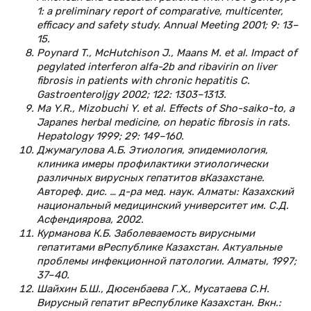
1: a preliminary report of comparative, multicenter,
efficacy and safety study. Annual Meeting 2001; 9: 13–
15.
Poуnard T., McHutchison J., Maans M. et al. Impact of
pegylated interferon alfa-2b and ribavirin on liver
fibrosis in patients with chronic hepatitis C.
Gastroenteroljgy 2002; 122: 1303–1313.
Ma Y.R., Mizobuchi Y. et al. Effects of Sho-saiko-to, a
Japanes herbal medicine, on hepatic fibrosis in rats.
Hepatology 1999; 29: 149–160.
Джумагулова А.Б. Этиология, эпидемиология,
клиника имеры профилактики этиологически
различных вирусных гепатитов вКазахстане.
Автореф. дис. … д-ра мед. наук. Алматы: Казахский
национальный медицинский университет им. С.Д.
Асфендиярова, 2002.
Курманова К.Б. Заболеваемость вирусными
гепатитами вРеспублике Казахстан. Актуальные
проблемы инфекционной патологии. Алматы, 1997;
37–40.
Шайхин Б.Ш., Дюсенбаева Г.Х., Мусатаева С.Н.
Вирусный гепатит вРеспублике Казахстан. Вкн.: