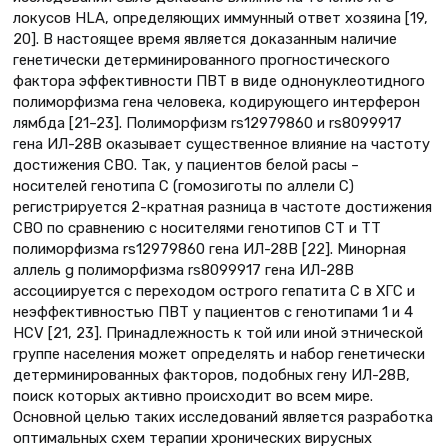
локусов HLA, определяющих иммунный ответ хозяина [19,
20]. В настоящее время является доказанным наличие
генетически детерминированного прогностического
фактора эффективности ПВТ в виде однонуклеотидного
полиморфизма гена человека, кодирующего интерферон
лямбда [21–23]. Полиморфизм rs12979860 и rs8099917
гена ИЛ-28В оказывает существенное влияние на частоту
достижения СВО. Так, у пациентов белой расы –
носителей генотипа С (гомозиготы по аллели С)
регистрируется 2-кратная разница в частоте достижения
СВО по сравнению с носителями генотипов СТ и ТТ
полиморфизма rs12979860 гена ИЛ-28В [22]. Минорная
аллель g полиморфизма rs8099917 гена ИЛ-28В
ассоциируется с переходом острого гепатита С в ХГС и
неэффективностью ПВТ у пациентов с генотипами 1 и 4
HCV [21, 23]. Принадлежность к той или иной этнической
группе населения может определять и набор генетически
детерминированных факторов, подобных гену ИЛ-28В,
поиск которых активно происходит во всем мире.
Основной целью таких исследований является разработка
оптимальных схем терапии хронических вирусных