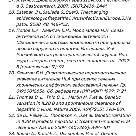
d J. Gastroenterol. 2007; 13(17):2436–2441.
Esteban J.I.,Sauleda S.,QuerJ. Thechanging
epidemiologyofhepatitisCvirusinfectioninEurope.J.He
patol. 2008; 48: 148–162.
Попов Е.А., Левитан Б.Н., Мооочалова Н.Н. Связь
антигенов HLA со снижением активности
С2компонента системы комплемента при циррозах
печени вирусной этиологии. Материалы 8-й
Российской гастроэнтерологической недели. Рос.
журн. гастроэнтерол., гепатол. колопроктол. 2002;
5 (приложение 17): 92.
Левитан Б.Н. Диагностическое ипрогностическое
значение антигенов HLA при оценке течения
хронических диффузных заболеваний печени. Гр.
01960012656. Сб. рефератов НИР иОКР 1999; 7: 21.
Thomas D. L., Thio C. L., Martin M. P.et al. Genetic
variation in IL28 B and spontaneous clearance of
hepatitis C virus. Nature 2009; 461(7265): 798–801.
Ge D., Fellay J., Thompson A. J.et al. Genetic variation
in IL28 B predicts hepatitis C treatment-induced viral
clearance. Nature 2009; 461(7262): 399–401.
Rauch A., Kutalik Z., Descombes P.et al. Genetic