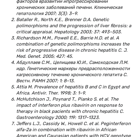
факторов вразвитии ипрогрессировании
хронических заболеваний печени. Клиническая
гепатология 2007; 3(3): 3–9.
Bataller R., North K.E., Brenner D.A. Genetic
polimorphisms and the progression of liver fibrosis: a
critical appraisal. Hepatology 2003; 37: 493–503.
Richardson M.M., Powell E.E., Barrie H.D. et al. A
combination of genetic polimorphisms increases the
risk of progressive disease in chronic hepatitis C. J.
Med. Genet. 2005; 427: 45.
Абдуллаев С.М., Целищева Ю.И., Самоходская Л.М.
идр. Генетические маркеры предрасположенности
кагрессивному течению хронического гепатита С.
Вестн. РАМН 2007; 1: 8–13.
Attia M. Prevalence of hepatitis B and C in Egypt and
Africa. Antivir. Ther. 1998; 3: 1–9.
McHutchison J., Poynard T., Pianko S. et al. The
impact of interferon plus ribavirin on response to
therapy in black pacients with chronic hepatitis C.
Gastroenterolоgy 2000; 119: 1317–1323.
Jeffers L.J., Cassidy W., Howell C. et al. Peginterferon
alfa-2a in combination with ribavirin in African
American and Caucasian patients with HCV genotype