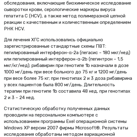
обследования, включающие биохимическое исследование
сыворотки крови, серологические маркеры вируса
гепатита С (HCV), а также метод полимеразной цепной
реакции с качественным и количественным определением
РНК HCV.
Для лечения ХГС использовались официально
зарегистрированные стандартные схемы ПВТ:
пегилированный интерферон-α-2а (пегасис – 180 мкг/нед)
или пегилированный интерферон-α-2b (пегинтрон – 1,5
мкг/кг/нед); рибавирин при генотипе 1b назначали в дозе
1000 мг/день при весе больного до 75 кг и 1200 мг/день
при весе более 75 кг; при генотипах 2 и 3 доза рибавирина
у всех пациентов была 800 мг/день. Длительность
терапии при генотипе 1b составила 48 нед, при генотипах
2 и 3 – 24 нед.
Статистическую обработку полученных данных
проводили на персональном компьютере с
использованием программы Exel операционной системы
Windows XP версии 2007 фирмы Microsoft®. Результаты
исследования обработаны методом вариационной