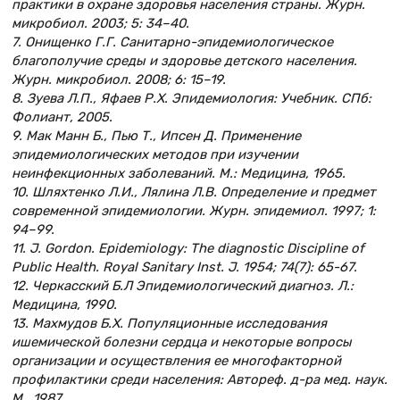
практики в охране здоровья населения страны. Журн.
микробиол. 2003; 5: 34–40.
7. Онищенко Г.Г. Санитарно-эпидемиологическое
благополучие среды и здоровье детского населения.
Журн. микробиол. 2008; 6: 15–19.
8. Зуева Л.П., Яфаев Р.Х. Эпидемиология: Учебник. СПб:
Фолиант, 2005.
9. Мак Манн Б., Пью Т., Ипсен Д. Применение
эпидемиологических методов при изучении
неинфекционных заболеваний. М.: Медицина, 1965.
10. Шляхтенко Л.И., Лялина Л.В. Определение и предмет
современной эпидемиологии. Журн. эпидемиол. 1997; 1:
94–99.
11. J. Gordon. Epidemiology: The diagnostic Discipline of
Public Health. Royal Sanitary Inst. J. 1954; 74(7): 65-67.
12. Черкасский Б.Л Эпидемиологический диагноз. Л.:
Медицина, 1990.
13. Махмудов Б.Х. Популяционные исследования
ишемической болезни сердца и некоторые вопросы
организации и осуществления ее многофакторной
профилактики среди населения: Автореф. д-ра мед. наук.
М., 1987.