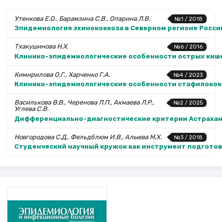
Утенкова Е.О., Барамзина С.В., Опарина Л.В.
№1 / 2018
Эпидемиология эхинококкоза в Северном регионе Росси
Тхакушинова Н.Х.
№6 / 2016
Клинико-эпидемио­логические особенности острых кише
Кимирилова О.Г., Харченко Г.А.
№4 / 2023
Клинико-эпидемиологические особенности стафилококк
Василькова В.В., Черенова Л.П., Акмаева Л.Р.,
№2 / 2025
Углева С.В.
Дифференциально-диагностические критерии Астраханс
Новгородова С.Д., Фельдблюм И.В., Алыева М.Х.
№3 / 2018
Студенческий научный кружок как инструмент подготов