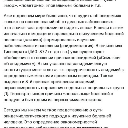
«мор», «поветрие», «повальные» болезни и т.п.
Уже в древнем мире было ясно, что судить об эпидемиях
только на основе знаний об отдельных заболеваниях –
это значит «за деревьями не видеть леса». В связи с этим
изначально в медицине параллельно с изучением болезней
человека (клиника) формировалось изучение
заболеваемости населения (эпидемиология). В сочинениях
Гиппократа (460–377 гг. до н. э.) уже существуют
обобщения в отношении признаков эпидемий («Семь книг
об эпидемиях»). В них указано на «эпидемическую
конституцию мест и лет», т.е. приуроченность эпидемий к
определенным местам и временным периодам. Также
выделен и 3-й признак проявления эпидемий —
неравномерность поражения отдельных социальных групп
[1]. Гиппократ искал причины «повальных» болезней в
воздухе и был одним из первых «миазматиков».
Сегодня мы имеем четкое представление о сути
эпидемиологического подхода к изучению болезней
человека. Это определение закономерностей
распределения заболеваемости по
территории
, во