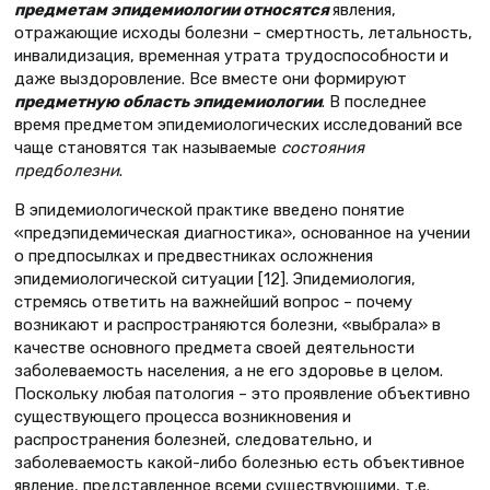
предметам эпидемиологии относятся
явления,
отражающие исходы болезни – смертность, летальность,
инвалидизация, временная утрата трудоспособности и
даже выздоровление. Все вместе они формируют
предметную область эпидемиологии
. В последнее
время предметом эпидемиологических исследований все
чаще становятся так называемые
состояния
предболезни
.
В эпидемиологической практике введено понятие
«предэпидемическая диагностика», основанное на учении
о предпосылках и предвестниках осложнения
эпидемиологической ситуации [12]. Эпидемиология,
стремясь ответить на важнейший вопрос – почему
возникают и распространяются болезни, «выбрала» в
качестве основного предмета своей деятельности
заболеваемость населения, а не его здоровье в целом.
Поскольку любая патология – это проявление объективно
существующего процесса возникновения и
распространения болезней, следовательно, и
заболеваемость какой-либо болезнью есть объективное
явление, представленное всеми существующими, т.е.